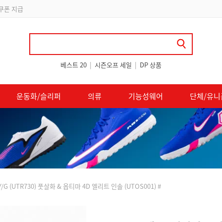
립
베스트 20
|
시즌오프 세일
|
DP 상품
운동화/슬리퍼
의류
기능성웨어
단체/유니
G (UTR730) 풋살화 & 옵티마 4D 엘리트 인솔 (UTOS001) #