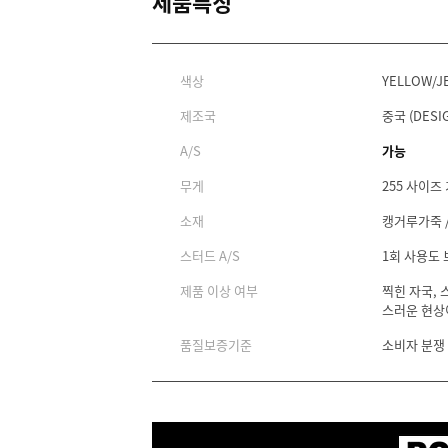
제품특징
색상
YELLOW/J
제조국
중국 (DESIG
A/S
가능
무게
255 사이즈 
소재
캥거루가죽 /
스터드 A/S
1회 사용도
제품 이상 여부
찍힌 자국, 
스러운 현상
품질보증기준
소비자 분쟁