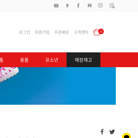
로그인
회원가입
주문배송
고객센터
0
폼
용품
유소년
매장재고