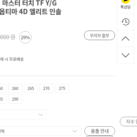
 마스터 터치 TF Y/G
톡상담
& 옵티마 4D 엘리트 인솔
무이자 할부
,000 원
29%
 결제 시 무료배송
50
260
265
270
275
85
290
자수 
용품 안내