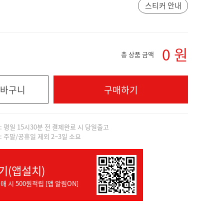
스티커 안내
0
원
총 상품 금액
바구니
구매하기
]: 평일 15시30분 전 결제완료 시 당일출고
]: 주말/공휴일 제외 2~3일 소요
기(앱설치)
매 시 500원적립 [앱 알림ON]