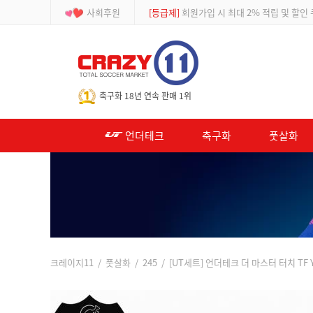
사회후원
[이벤트]
APP 주문 시 적립금 500원 추가적
-->
축구화 18년 연속 판매 1위
언더테크
축구화
풋살화
크레이지11
/
풋살화
/
245
/ [UT세트] 언더테크 더 마스터 터치 TF Y/