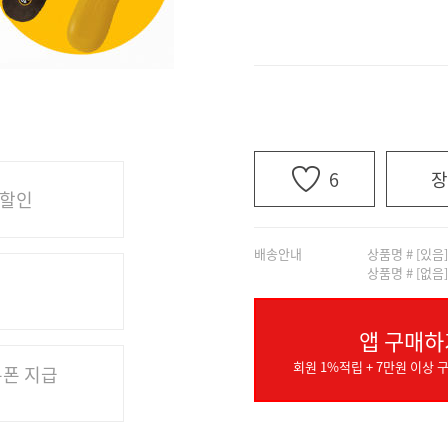
6
장
 할인
배송안내
상품명 # [있음
상품명 # [없음
앱 구매하
회원 1%적립 + 7만원 이상 구
쿠폰 지급