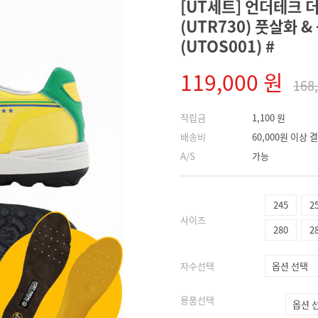
[UT세트] 언더테크 더
(UTR730) 풋살화 
(UTOS001) #
119,000 원
168
적립금
1,100 원
배송비
60,000원 이상
A/S
가능
245
2
사이즈
280
2
자수선택
용품선택