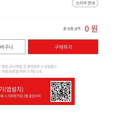
스티커 안내
0
원
총 상품 금액
바구니
구매하기
]: 평일 15시30분 전 결제완료 시 당일출고
]: 주말/공휴일 제외 2~3일 소요
기(앱설치)
매 시 500원적립 [앱 알림ON]