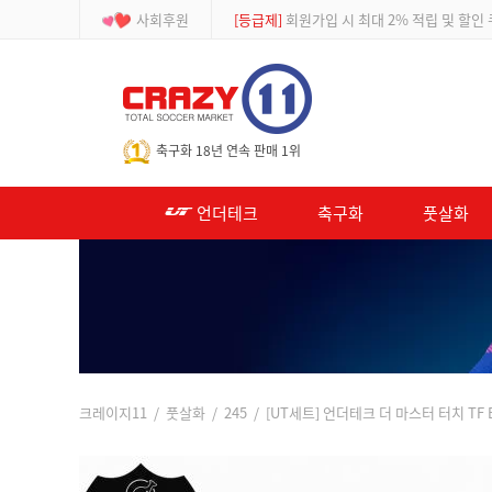
사회후원
[이벤트]
APP 주문 시 적립금 500원 추가적
-->
축구화 18년 연속 판매 1위
언더테크
축구화
풋살화
크레이지11
/
풋살화
/
245
/ [UT세트] 언더테크 더 마스터 터치 TF B/