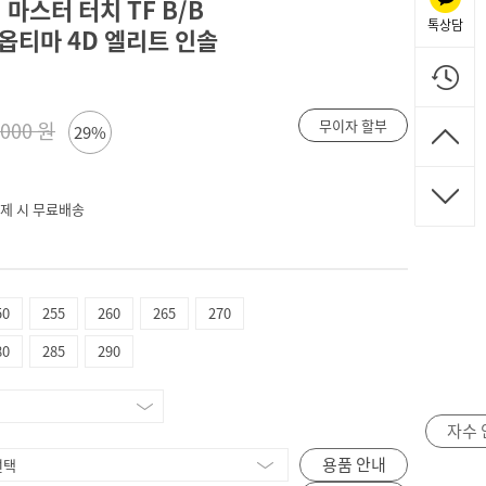
 마스터 터치 TF B/B
톡상담
& 옵티마 4D 엘리트 인솔
무이자 할부
,000 원
29%
 결제 시 무료배송
50
255
260
265
270
80
285
290
자수 
용품 안내