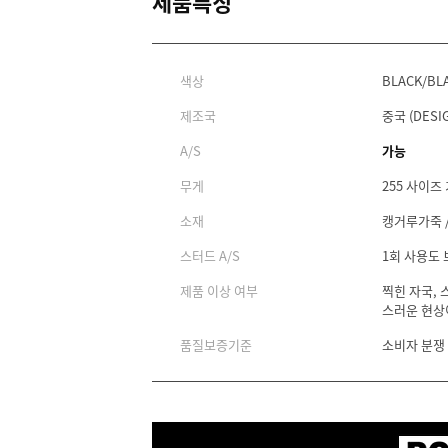
제품특징
색상
BLACK/BL
제조국
중국 (DESIG
A/S
가능
무게
255 사이즈 
소재
캥거루가죽 /
스터드 A/S
1회 사용도
제품 이상 여부
찍힌 자국, 
스러운 현상
품질보증기준
소비자 분쟁