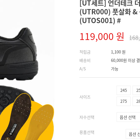
[UT세트] 언더테크 더
(UTR000) 풋살화 
(UTOS001) #
119,000 원
168
적립금
1,100 원
배송비
60,000원 이상
A/S
가능
245
2
사이즈
275
2
자수선택
용품선택