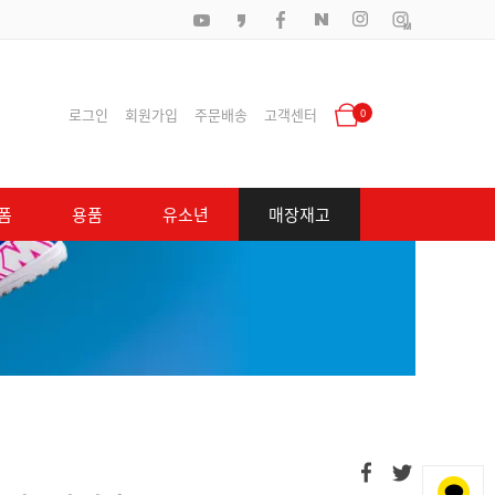
로그인
회원가입
주문배송
고객센터
0
폼
용품
유소년
매장재고