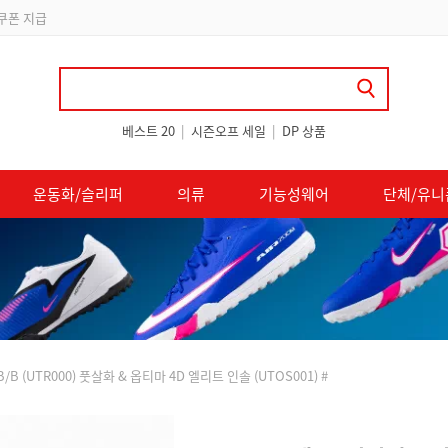
립
베스트 20
|
시즌오프 세일
|
DP 상품
운동화/슬리퍼
의류
기능성웨어
단체/유니
B (UTR000) 풋살화 & 옵티마 4D 엘리트 인솔 (UTOS001) #