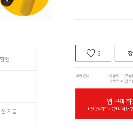
2
장
 할인
배송안내
상품명 # [있음
상품명 # [없음
앱 구매하
회원 1%적립 + 7만원 이상 구
쿠폰 지급