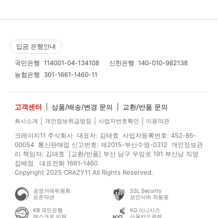
입금 은행안내
국민은행
114001-04-134108
신한은행
140-010-982138
농협은행
301-1661-1460-11
고객센터
|
상품/배송/변경 문의
|
교환/반품 문의
|
|
|
회사소개
개인정보취급방침
사업자번호확인
이용약관
크레이지11 주식회사 대표자: 김태효 사업자등록번호: 452-86-
00054 통신판매업 신고번호: 제2015-부산수영-0312 개인정보관
리 책임자: 김태효 [교환/반품] 부산 남구 우암로 191 부산남 직영
집배점 대표전화 1661-1460
Copyright 2025 CRAZY11 All Rights Reserved.
공정거래위원회
SSL Security
표준약관
보안서버 작동중
KB 국민은행
KG 이니시스
에스크로 이체
신용카드결제