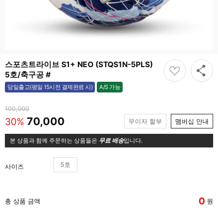
스포츠트라이브 S1+ NEO (STQS1N-5PLS)
5호/축구공 #
A/S 가능
당일출고(평일 15시전 결제완료 시)
가능
100,000
70,000
30%
무이자 할부
맴버십 안내
본 상품과 함께 주문하는 상품들은
무료 배송
입니다.
5호
사이즈
0
총 상품 금액
원