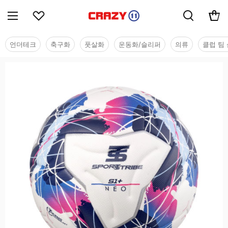
언더테크
축구화
풋살화
운동화/슬리퍼
의류
클럽 팀 
용품