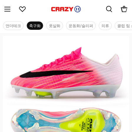
언더테크
축구화
풋살화
운동화/슬리퍼
의류
클럽 팀 
축구화