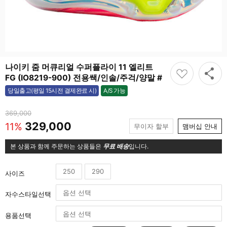
나이키 줌 머큐리얼 수퍼플라이 11 엘리트
FG (IO8219-900) 전용쌕/인솔/주걱/양말 #
A/S 가능
당일출고(평일 15시전 결제완료 시)
가능
369,000
329,000
11%
무이자 할부
맴버십 안내
본 상품과 함께 주문하는 상품들은
무료 배송
입니다.
250
290
사이즈
자수스타일선택
용품선택