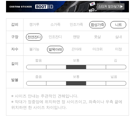
갑피
캥거루
소가죽
인조가죽
니트
합성가죽
구장
인조잔디
맨땅
풋살
실내
천연잔디
자수
불가능
끈아래
마크위
미정
발목아래
짧음
보통
김
길이
좁음
보통
넓음
발볼
※ 사이즈 안내는 주관적인 견해입니다.
※ 막대가 정중앙에 위치하면 정 사이즈이고, 좌측이나 우측 끝에
위치하면 한 사이즈 차이입니다.