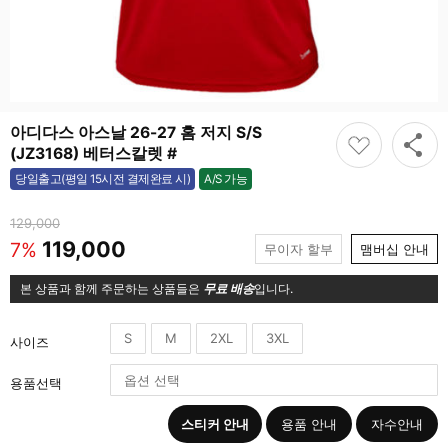
아디다스 아스날 26-27 홈 저지 S/S
(JZ3168) 베터스칼렛 #
A/S 가능
당일출고(평일 15시전 결제완료 시)
가능
129,000
119,000
7%
무이자 할부
맴버십 안내
본 상품과 함께 주문하는 상품들은
무료 배송
입니다.
S
M
2XL
3XL
사이즈
용품선택
스티커 안내
용품 안내
자수안내