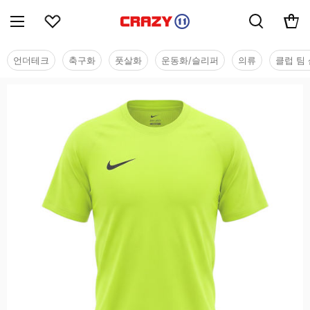
언더테크
축구화
풋살화
운동화/슬리퍼
의류
클럽 팀 
단체/유니폼