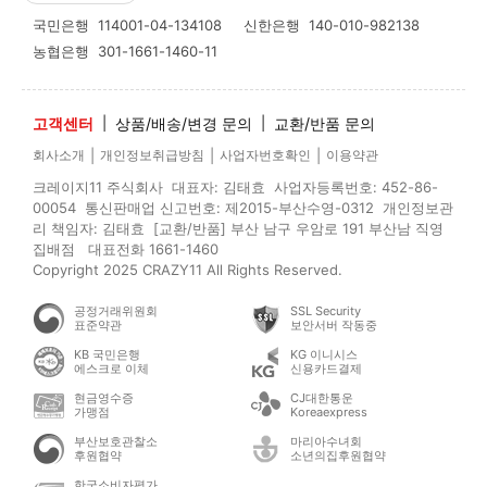
국민은행
114001-04-134108
신한은행
140-010-982138
농협은행
301-1661-1460-11
고객센터
|
상품/배송/변경 문의
|
교환/반품 문의
|
|
|
회사소개
개인정보취급방침
사업자번호확인
이용약관
크레이지11 주식회사 대표자: 김태효 사업자등록번호: 452-86-
00054 통신판매업 신고번호: 제2015-부산수영-0312 개인정보관
리 책임자: 김태효 [교환/반품] 부산 남구 우암로 191 부산남 직영
집배점 대표전화 1661-1460
Copyright 2025 CRAZY11 All Rights Reserved.
공정거래위원회
SSL Security
표준약관
보안서버 작동중
KB 국민은행
KG 이니시스
에스크로 이체
신용카드결제
현금영수증
CJ대한통운
가맹점
Koreaexpress
부산보호관찰소
마리아수녀회
후원협약
소년의집후원협약
한국소비자평가