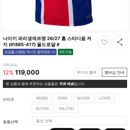
나이키 파리생제르맹 26/27 홈 스타디움 저
지 (II1885-417) 올드로얄 #
A/S 가능
당일출고(평일 15시전 결제완료 시)
가능
135,000
119,000
12%
무이자 할부
맴버십 안내
본 상품과 함께 주문하는 상품들은
무료 배송
입니다.
XS(90)
S(95)
M(100)
L(105)
사이즈
XL(110)
2XL(115)
용품선택