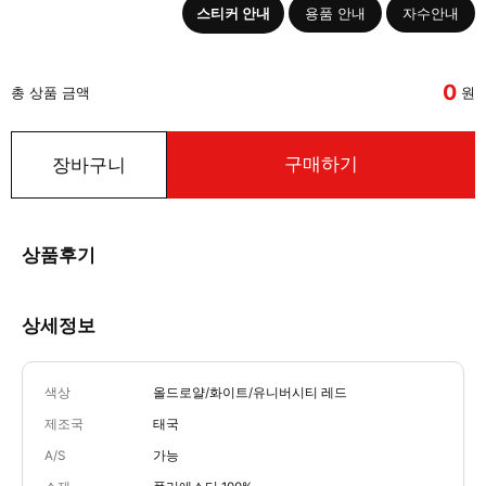
스티커 안내
용품 안내
자수안내
0
총 상품 금액
원
구매하기
장바구니
상품후기
상세정보
색상
올드로얄/화이트/유니버시티 레드
제조국
태국
A/S
가능