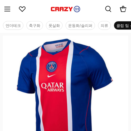
언더테크
축구화
풋살화
운동화/슬리퍼
의류
클럽 팀 
클럽 팀 샵