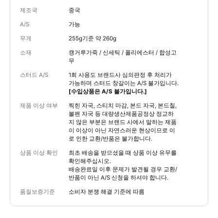
제조국
중국
A/S
가능
무게
255g기준 약 260g
소재
캥거루가죽 / 신세틱 / 폴리에스터 / 합성고
무
스터드 A/S
1회 사용도 브랜드사 심의판정 후 처리가
가능하며 스터드 창갈이는 A/S 불가입니다.
[수입상품은 A/S 불가입니다.]
제품 이상 여부
찍힌 자국, 스티치 마감, 본드 자국, 본드칠,
볼펜 자국 등 대량생산제품공정상 정교하
지 않은 부분은 브랜드 사에서 말하는 제품
이 이상이 아닌 자연스러운 현상이므로 이
로 인한 교환/반품은 불가합니다.
상품 이상 확인
최초 배송을 받으셨을 때 상품 이상 유무를
확인해주십시오.
배송완료일 이후 문제가 발견될 경우 교환/
반품이 아닌 A/S 신청을 하셔야 합니다.
품질보증기준
소비자 분쟁 해결 기준에 따름