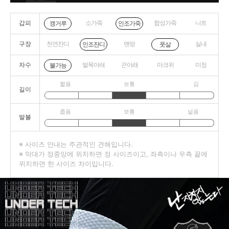
갑피
소가죽
합성가죽
니트
캥거루
인조가죽
구장
천연잔디
맨땅
실내
인조잔디
풋살
자수
발목아래
끈아래
마크위
미정
불가능
짧음
보통
김
길이
좁음
보통
넓음
발볼
※ 사이즈 안내는 주관적인 견해입니다.
※ 막대가 정중앙에 위치하면 정 사이즈이고, 좌측이나 우측 끝에
위치하면 한 사이즈 차이입니다.