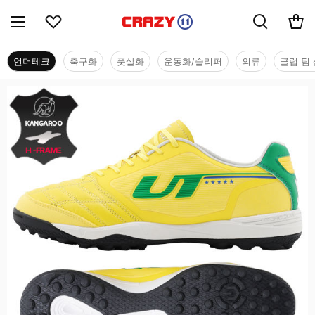
언더테크
축구화
풋살화
운동화/슬리퍼
의류
클럽 팀 
언더테크