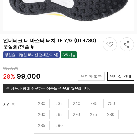
언더테크 더 마스터 터치 TF Y/G (UTR730)
풋살화/인솔 #
A/S 가능
당일출고(평일 15시전 결제완료 시)
가능
139,000
99,000
28%
무이자 할부
맴버십 안내
본 상품과 함께 주문하는 상품들은
무료 배송
입니다.
230
235
240
245
250
사이즈
260
265
270
275
280
285
290