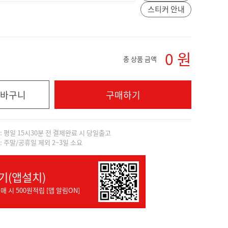
스티커 안내
0
원
총 상품 금액
바구니
구매하기
]: 평일 15시30분 전 결제완료 시 당일출고
]: 주말/공휴일 제외 2~3일 소요
기(앱설치)
매 시 500원적립 [앱 알림ON]