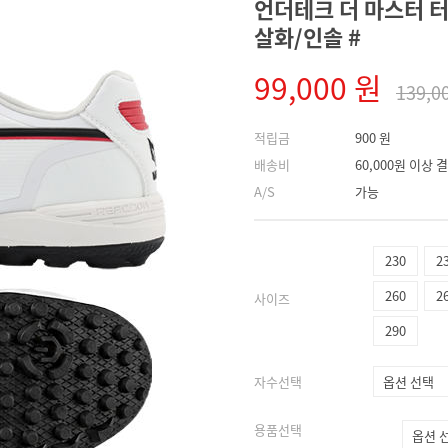
언더테크 더 마스터 터치 
살화/인솔 #
99,000 원
139,0
적립금
900 원
배송비
60,000원 이상
A/S
가능
230
2
260
2
사이즈
290
자수선택
용품선택