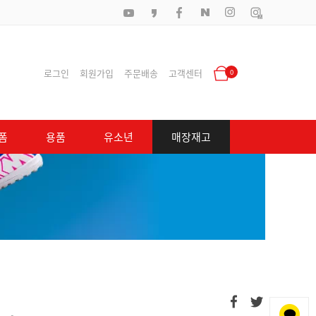
로그인
회원가입
주문배송
고객센터
0
폼
용품
유소년
매장재고