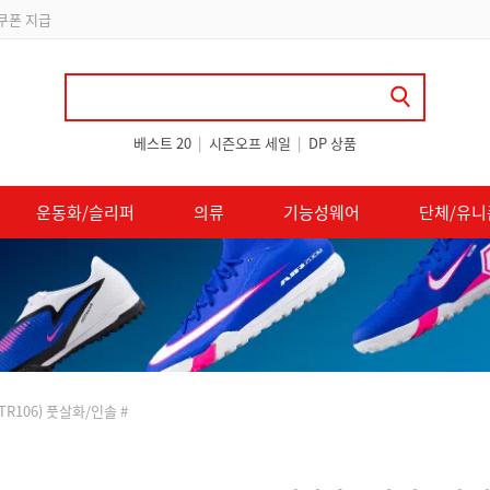
립
베스트 20
|
시즌오프 세일
|
DP 상품
운동화/슬리퍼
의류
기능성웨어
단체/유니
TR106) 풋살화/인솔 #