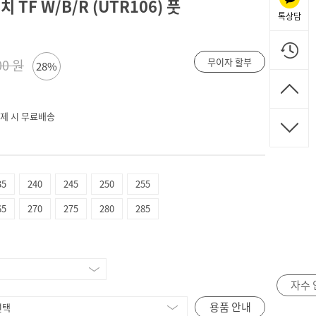
TF W/B/R (UTR106) 풋
톡상담
무이자 할부
00 원
28%
 결제 시 무료배송
35
240
245
250
255
65
270
275
280
285
자수 
용품 안내