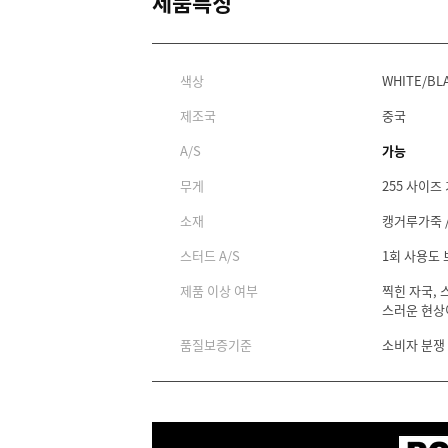
제품특징
색상
WHITE/BL
제조국
중국
A/S
가능
무게
255 사이즈 
소재
캥거루가죽 /
스터드 A/S
1회 사용도
제품 이상 여부
찍힌 자국, 
스러운 현상
품질보증기준
소비자 분쟁