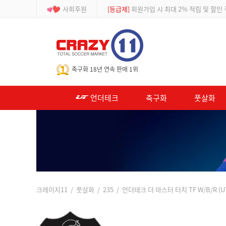
사회후원
[이벤트]
APP 주문 시 적립금 500원 추가적
-->
축구화 18년 연속 판매 1위
언더테크
축구화
풋살화
크레이지11
/
풋살화
/
235
/ 언더테크 더 마스터 터치 TF W/B/R (U