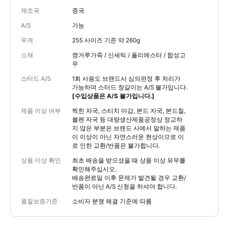
제조국
중국
A/S
가능
무게
255 사이즈 기준 약 260g
소재
캥거루가죽 / 신세틱 / 폴리에스터 / 합성고
무
스터드 A/S
1회 사용도 브랜드사 심의판정 후 처리가
가능하며 스터드 창갈이는 A/S 불가입니다.
[수입상품은 A/S 불가입니다.]
제품 이상 여부
찍힌 자국, 스티치 마감, 본드 자국, 본드칠,
볼펜 자국 등 대량생산제품공정상 정교하
지 않은 부분은 브랜드 사에서 말하는 제품
이 이상이 아닌 자연스러운 현상이므로 이
로 인한 교환/반품은 불가합니다.
상품 이상 확인
최초 배송을 받으셨을 때 상품 이상 유무를
확인해주십시오.
배송완료일 이후 문제가 발견될 경우 교환/
반품이 아닌 A/S 신청을 하셔야 합니다.
품질보증기준
소비자 분쟁 해결 기준에 따름