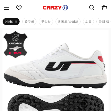
언더테크
축구화
풋살화
운동화/슬리퍼
의류
클럽 팀 
언더테크