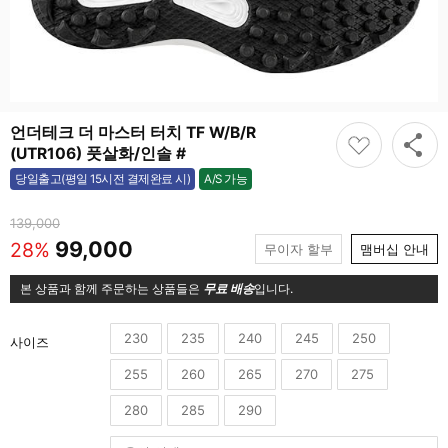
언더테크 더 마스터 터치 TF W/B/R
(UTR106) 풋살화/인솔 #
A/S 가능
당일출고(평일 15시전 결제완료 시)
가능
139,000
99,000
28%
무이자 할부
맴버십 안내
본 상품과 함께 주문하는 상품들은
무료 배송
입니다.
230
235
240
245
250
사이즈
255
260
265
270
275
280
285
290