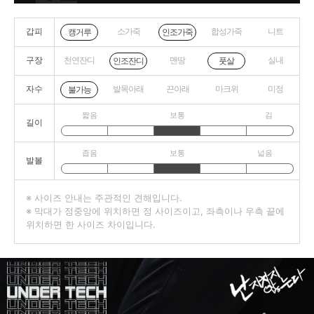
갑피
소가죽
합성가죽
니트
캥거루
인조가죽
구장
천연잔디
맨땅
실내
인조잔디
풋살
자수
발목아래
끈아래
마크위
미정
불가능
짧음
보통
김
길이
좁음
보통
넓음
발볼
※ 사이즈 안내는 주관적인 견해입니다.
※ 막대가 정중앙에 위치하면 정 사이즈이고, 좌측이나 우측 끝에
위치하면 한 사이즈 차이입니다.