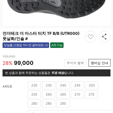
언더테크 더 마스터 터치 TF B/B (UTR000)
풋살화/인솔 #
A/S 가능
당일출고(평일 15시전 결제완료 시)
가능
139,000
99,000
28%
무이자 할부
맴버십 안내
본 상품과 함께 주문하는 상품들은
무료 배송
입니다.
230
235
240
245
250
사이즈
255
260
265
270
275
280
285
290