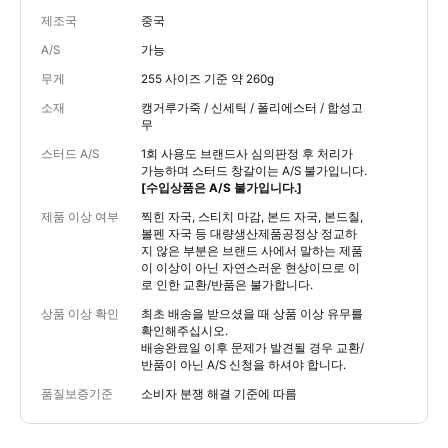
제조국
중국
A/S
가능
무게
255 사이즈 기준 약 260g
소재
캥거루가죽 / 신세틱 / 폴리에스터 / 합성고
무
스터드 A/S
1회 사용도 브랜드사 심의판정 후 처리가
가능하며 스터드 창갈이는 A/S 불가입니다.
[수입상품은 A/S 불가입니다.]
제품 이상 여부
찍힌 자국, 스티치 마감, 본드 자국, 본드칠,
볼펜 자국 등 대량생산제품공정상 정교하
지 않은 부분은 브랜드 사에서 말하는 제품
이 이상이 아닌 자연스러운 현상이므로 이
로 인한 교환/반품은 불가합니다.
상품 이상 확인
최초 배송을 받으셨을 때 상품 이상 유무를
확인해주십시오.
배송완료일 이후 문제가 발견될 경우 교환/
반품이 아닌 A/S 신청을 하셔야 합니다.
품질보증기준
소비자 분쟁 해결 기준에 따름