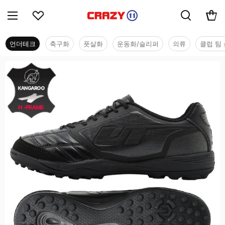
언더테크
축구화
풋살화
운동화/슬리퍼
의류
클럽 팀 
언더테크