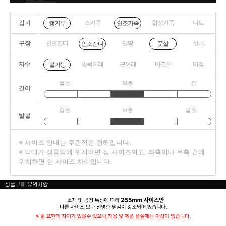
갑피
소가죽
합성가죽
니트
캥거루
인조가죽
구장
천연잔디
맨땅
실내
인조잔디
풋살
자수
발목아래
끈아래
마크위
미정
불가능
짧음
보통
김
길이
좁음
보통
넓음
발볼
※ 사이즈 안내는 주관적인 견해입니다.
※ 막대가 정중앙에 위치하면 정 사이즈이고, 좌측이나 우측 끝에
위치하면 한 사이즈 차이입니다.