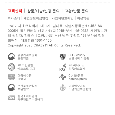
고객센터
|
상품/배송/변경 문의
|
교환/반품 문의
|
|
|
회사소개
개인정보취급방침
사업자번호확인
이용약관
크레이지11 주식회사 대표자: 김태효 사업자등록번호: 452-86-
00054 통신판매업 신고번호: 제2015-부산수영-0312 개인정보관
리 책임자: 김태효 [교환/반품] 부산 남구 우암로 191 부산남 직영
집배점 대표전화 1661-1460
Copyright 2025 CRAZY11 All Rights Reserved.
공정거래위원회
SSL Security
표준약관
보안서버 작동중
KB 국민은행
KG 이니시스
에스크로 이체
신용카드결제
현금영수증
CJ대한통운
가맹점
Koreaexpress
부산보호관찰소
마리아수녀회
후원협약
소년의집후원협약
한국소비자평가
축구양말우수판매처