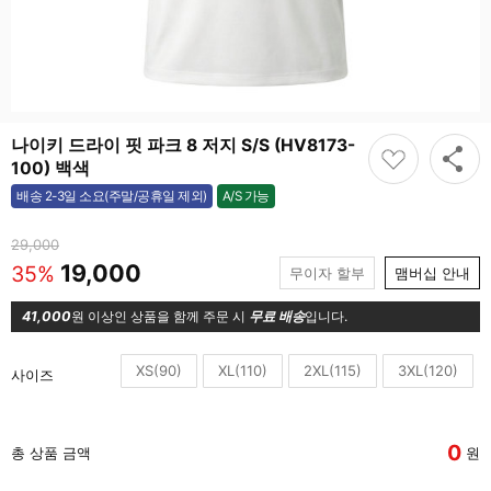
나이키 드라이 핏 파크 8 저지 S/S (HV8173-
100) 백색
A/S 가능
배송 2-3일 소요(주말/공휴일 제외)
가능
29,000
19,000
35%
무이자 할부
맴버십 안내
41,000
원 이상인 상품을 함께 주문 시
무료 배송
입니다.
XS(90)
XL(110)
2XL(115)
3XL(120)
사이즈
0
총 상품 금액
원