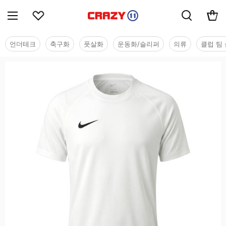
언더테크
축구화
풋살화
운동화/슬리퍼
의류
클럽 팀 
단체/유니폼