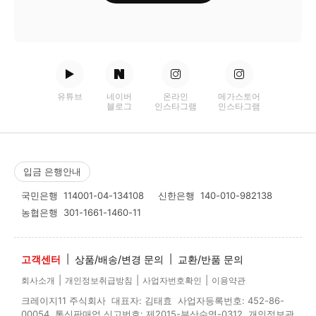
유튜브
네이버
온라인
메가스토어
블로그
인스타그램
인스타그램
입금 은행안내
국민은행
114001-04-134108
신한은행
140-010-982138
농협은행
301-1661-1460-11
고객센터
|
상품/배송/변경 문의
|
교환/반품 문의
|
|
|
회사소개
개인정보취급방침
사업자번호확인
이용약관
크레이지11 주식회사 대표자: 김태효 사업자등록번호: 452-86-
00054 통신판매업 신고번호: 제2015-부산수영-0312 개인정보관