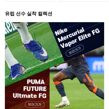
유럽 선수 실착 컬렉션