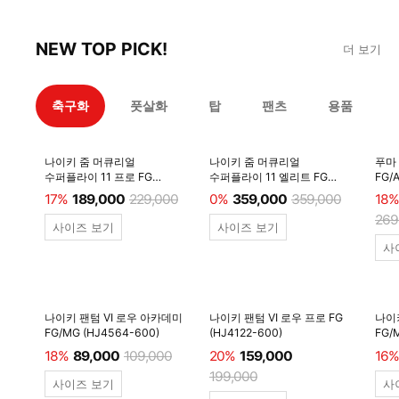
NEW TOP PICK!
더 보기
축구화
풋살화
탑
팬츠
용품
나이키 줌 머큐리얼
나이키 줌 머큐리얼
푸마
수퍼플라이 11 프로 FG
수퍼플라이 11 엘리트 FG
FG/
(IF8509-100)
(IF8507-001) 전용쌕/인솔/
주걱/
17%
189,000
229,000
0%
359,000
359,000
18%
주걱/양말 #
269
사이즈 보기
사이즈 보기
사
나이키 팬텀 VI 로우 아카데미
나이키 팬텀 VI 로우 프로 FG
나이
FG/MG (HJ4564-600)
(HJ4122-600)
FG/
18%
89,000
109,000
20%
159,000
16%
199,000
사이즈 보기
사