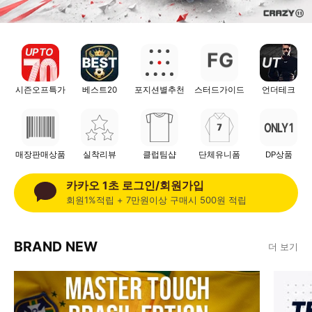
UP TO
F
G
UT
시즌오프특가
베스트20
포지션별추천
스터드가이드
언더테크
ONLY 1
매장판매상품
실착리뷰
클럽팀샵
단체유니폼
DP상품
카카오 1초 로그인/회원가입
회원1%적립 + 7만원이상 구매시 500원 적립
BRAND NEW
더 보기