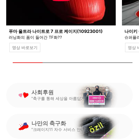
푸마 울트라 나이트로 7 프로 케이지(10923001)
나이키 
러닝화의 폼이 들어간 TF화??
슈퍼플라
영상 바로보기
영상 
사회후원
"축구를 통해 세상을 아름답게"
나만의 축구화
"크레이지11 자수 서비스 안내"