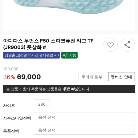
아디다스 우먼스 F50 스파크퓨전 리그 TF
(JR9003) 풋살화 #
A/S 가능
당일출고(평일 15시전 결제완료 시)
가능
109,000
69,000
36%
무이자 할부
맴버십 안내
본 상품과 함께 주문하는 상품들은
무료 배송
입니다.
290
사이즈
자수스타일선택
용품선택