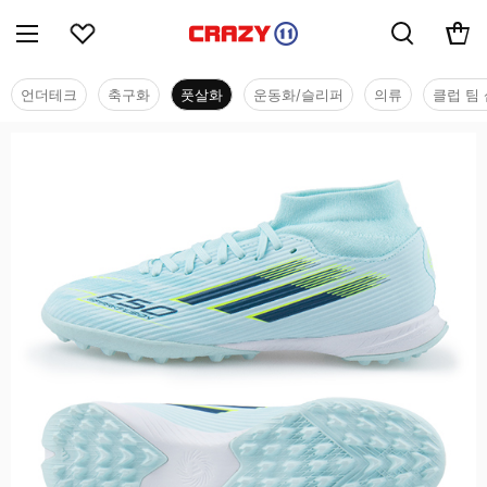
언더테크
축구화
풋살화
운동화/슬리퍼
의류
클럽 팀 
풋살화