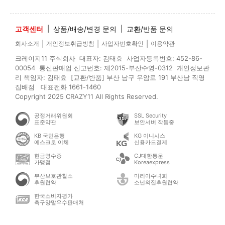
고객센터
|
상품/배송/변경 문의
|
교환/반품 문의
|
|
|
회사소개
개인정보취급방침
사업자번호확인
이용약관
크레이지11 주식회사 대표자: 김태효 사업자등록번호: 452-86-
00054 통신판매업 신고번호: 제2015-부산수영-0312 개인정보관
리 책임자: 김태효 [교환/반품] 부산 남구 우암로 191 부산남 직영
집배점 대표전화 1661-1460
Copyright 2025 CRAZY11 All Rights Reserved.
공정거래위원회
SSL Security
표준약관
보안서버 작동중
KB 국민은행
KG 이니시스
에스크로 이체
신용카드결제
현금영수증
CJ대한통운
가맹점
Koreaexpress
부산보호관찰소
마리아수녀회
후원협약
소년의집후원협약
한국소비자평가
축구양말우수판매처