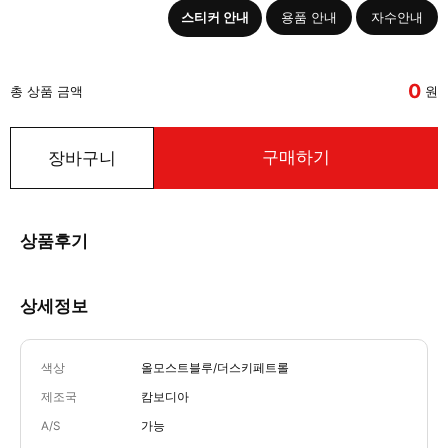
스티커 안내
용품 안내
자수안내
0
총 상품 금액
원
구매하기
장바구니
상품후기
상세정보
색상
올모스트블루/더스키페트롤
제조국
캄보디아
A/S
가능