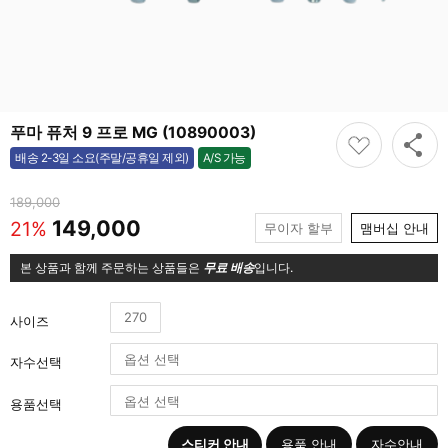
푸마 퓨처 9 프로 MG (10890003)
A/S 가능
배송 2-3일 소요(주말/공휴일 제외)
가능
189,000
149,000
21%
무이자 할부
맴버십 안내
본 상품과 함께 주문하는 상품들은
무료 배송
입니다.
270
사이즈
자수선택
용품선택
스티커 안내
용품 안내
자수안내