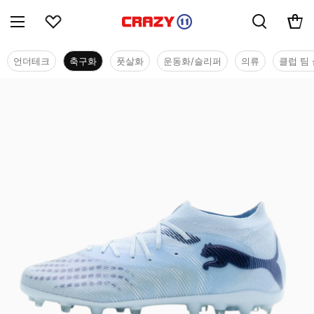
언더테크
축구화
풋살화
운동화/슬리퍼
의류
클럽 팀 
축구화