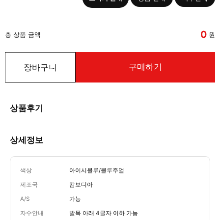
0
총 상품 금액
원
구매하기
장바구니
상품후기
상세정보
색상
아이시블루/블루주얼
제조국
캄보디아
A/S
가능
자수안내
발목 아래 4글자 이하 가능