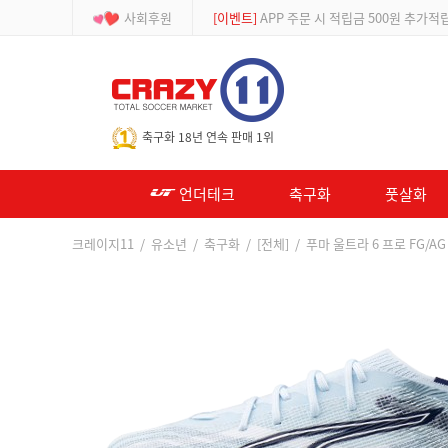
사회후원
[등급제]
회원가입 시 최대 2% 적립 및 할인
-->
축구화 18년 연속 판매 1위
언더테크
축구화
풋살화
크레이지11
/
유소년
/
축구화
/
[전체]
/ 푸마 울트라 6 프로 FG/AG 