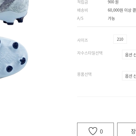
적립금
900 원
배송비
60,000원 이상
A/S
가능
210
사이즈
자수스타일선택
용품선택
0
장