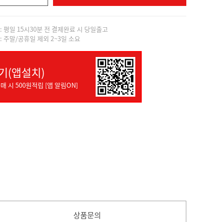
]: 평일 15시30분 전 결제완료 시 당일출고
]: 주말/공휴일 제외 2~3일 소요
기(앱설치)
매 시 500원적립 [앱 알림ON]
상품문의