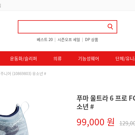
 쿠폰 지급
베스트 20
|
시즌오프 세일
|
DP 상품
운동화/슬리퍼
의류
기능성웨어
단체/유니
주니어 (10869803) 유소년 #
푸마 울트라 6 프로 FG
소년 #
99,000 원
129,0