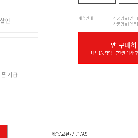
배송안내
상품명 # [있음
 할인
상품명 # [없음
앱 구매하
회원 1%적립 + 7만원 이상 구
쿠폰 지급
배송/교환/반품/AS