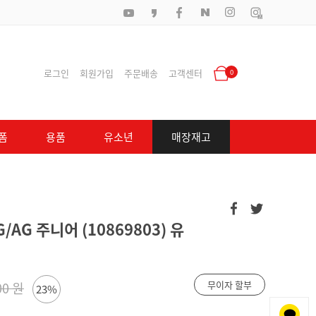
로그인
회원가입
주문배송
고객센터
0
폼
용품
유소년
매장재고
/AG 주니어 (10869803) 유
무이자 할부
00 원
23%