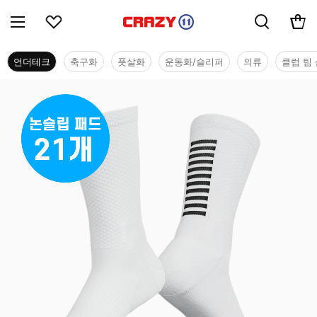
언더테크
축구화
풋살화
운동화/슬리퍼
의류
클럽 팀 
언더테크