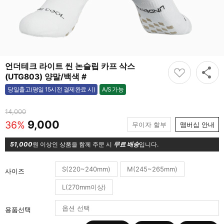
언더테크 라이트 씬 논슬립 카프 삭스
(UTG803) 양말/백색 #
A/S 가능
당일출고(평일 15시전 결제완료 시)
가능
14,000
9,000
36%
무이자 할부
맴버십 안내
51,000
원 이상인 상품을 함께 주문 시
무료 배송
입니다.
S(220~240mm)
M(245~265mm)
사이즈
L(270mm이상)
용품선택