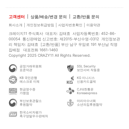
고객센터
|
상품/배송/변경 문의
|
교환/반품 문의
|
|
|
회사소개
개인정보취급방침
사업자번호확인
이용약관
크레이지11 주식회사 대표자: 김태효 사업자등록번호: 452-86-
00054 통신판매업 신고번호: 제2015-부산수영-0312 개인정보관
리 책임자: 김태효 [교환/반품] 부산 남구 우암로 191 부산남 직영
집배점 대표전화 1661-1460
Copyright 2025 CRAZY11 All Rights Reserved.
공정거래위원회
SSL Security
표준약관
보안서버 작동중
KB 국민은행
KG 이니시스
에스크로 이체
신용카드결제
현금영수증
CJ대한통운
가맹점
Koreaexpress
부산보호관찰소
마리아수녀회
후원협약
소년의집후원협약
한국소비자평가
축구양말우수판매처