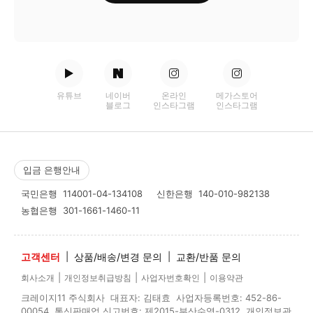
유튜브
네이버
온라인
메가스토어
블로그
인스타그램
인스타그램
입금 은행안내
국민은행
114001-04-134108
신한은행
140-010-982138
농협은행
301-1661-1460-11
고객센터
|
상품/배송/변경 문의
|
교환/반품 문의
|
|
|
회사소개
개인정보취급방침
사업자번호확인
이용약관
크레이지11 주식회사 대표자: 김태효 사업자등록번호: 452-86-
00054 통신판매업 신고번호: 제2015-부산수영-0312 개인정보관