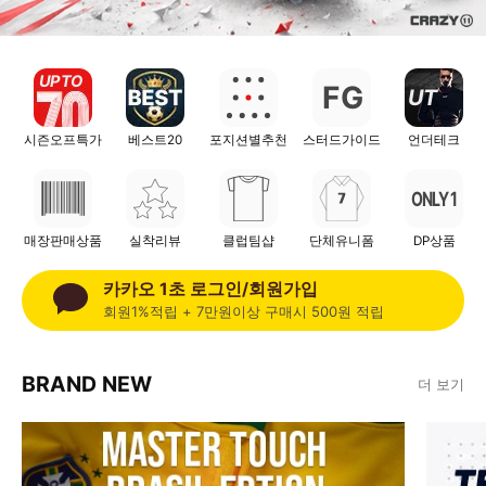
UP TO
F
G
UT
시즌오프특가
베스트20
포지션별추천
스터드가이드
언더테크
ONLY 1
매장판매상품
실착리뷰
클럽팀샵
단체유니폼
DP상품
카카오 1초 로그인/회원가입
회원1%적립 + 7만원이상 구매시 500원 적립
BRAND NEW
더 보기