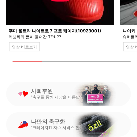
푸마 울트라 나이트로 7 프로 케이지(10923001)
나이키 
러닝화의 폼이 들어간 TF화??
슈퍼플라
영상 바로보기
영상 
사회후원
"축구를 통해 세상을 아름답게"
나만의 축구화
"크레이지11 자수 서비스 안내"