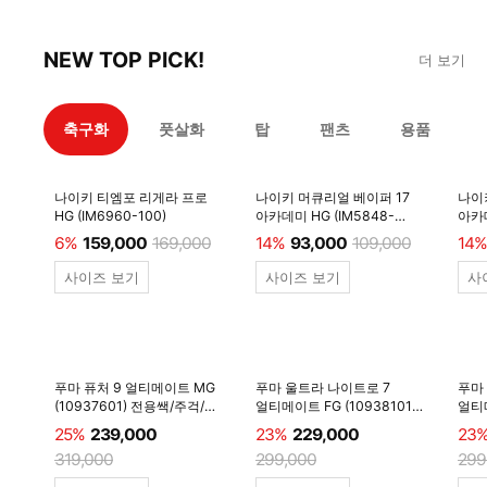
NEW TOP PICK!
더 보기
축구화
풋살화
탑
팬츠
용품
나이키 티엠포 리게라 프로
나이키 머큐리얼 베이퍼 17
나이
HG (IM6960-100)
아카데미 HG (IM5848-
아카데
600)
6%
159,000
169,000
14%
93,000
109,000
14%
사이즈 보기
사이즈 보기
사
푸마 퓨처 9 얼티메이트 MG
푸마 울트라 나이트로 7
푸마
(10937601) 전용쌕/주걱/
얼티메이트 FG (10938101)
얼티메
양말 #
전용쌕/주걱/양말 #
전용
25%
239,000
23%
229,000
23
319,000
299,000
299