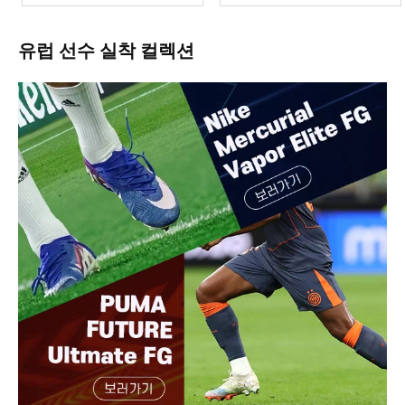
유럽 선수 실착 컬렉션