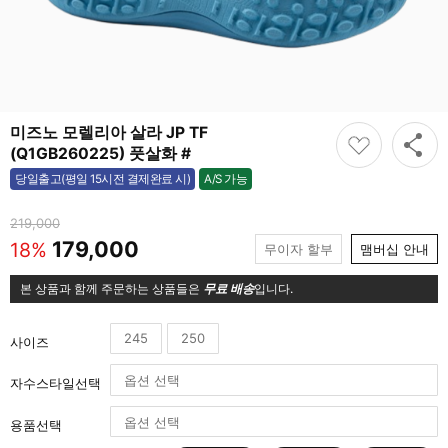
미즈노 모렐리아 살라 JP TF
(Q1GB260225) 풋살화 #
A/S 가능
당일출고(평일 15시전 결제완료 시)
가능
219,000
179,000
18%
무이자 할부
맴버십 안내
본 상품과 함께 주문하는 상품들은
무료 배송
입니다.
245
250
사이즈
자수스타일선택
용품선택