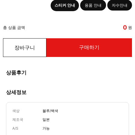
스티커 안내
용품 안내
자수안내
0
총 상품 금액
원
구매하기
장바구니
상품후기
상세정보
색상
블루/백색
제조국
일본
A/S
가능