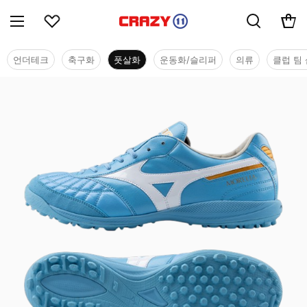
언더테크
축구화
풋살화
운동화/슬리퍼
의류
클럽 팀 
풋살화