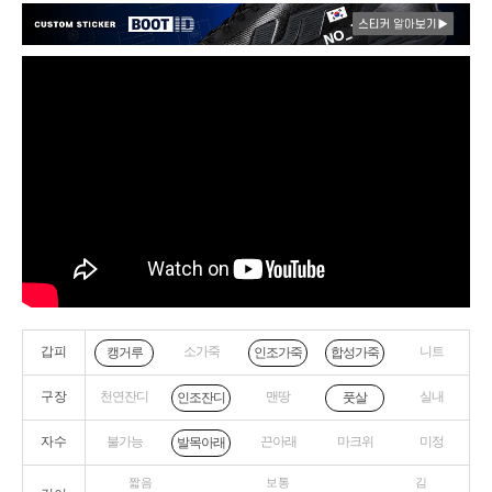
갑피
소가죽
니트
캥거루
인조가죽
합성가죽
구장
천연잔디
맨땅
실내
인조잔디
풋살
자수
불가능
끈아래
마크위
미정
발목아래
짧음
보통
김