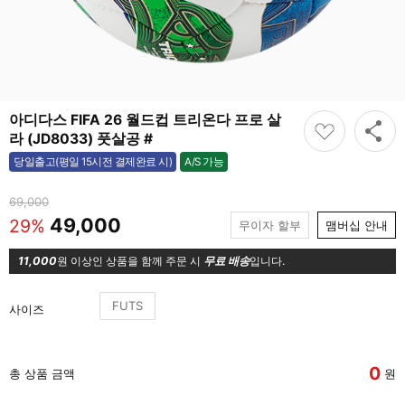
아디다스 FIFA 26 월드컵 트리온다 프로 살
라 (JD8033) 풋살공 #
A/S 가능
당일출고(평일 15시전 결제완료 시)
가능
69,000
49,000
29%
무이자 할부
맴버십 안내
11,000
원 이상인 상품을 함께 주문 시
무료 배송
입니다.
FUTS
사이즈
0
총 상품 금액
원