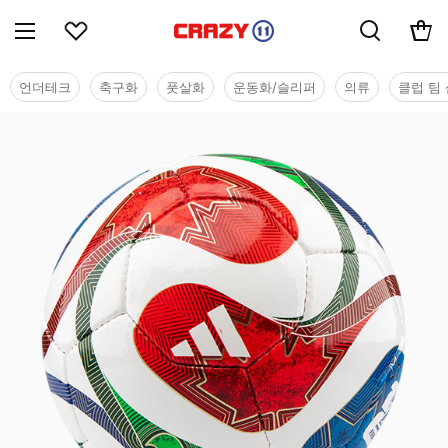
언더테크
축구화
풋살화
운동화/슬리퍼
의류
클럽 팀 
용품