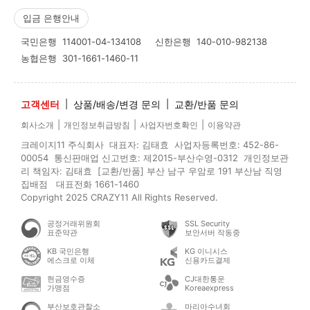
입금 은행안내
국민은행
114001-04-134108
신한은행
140-010-982138
농협은행
301-1661-1460-11
고객센터
|
상품/배송/변경 문의
|
교환/반품 문의
|
|
|
회사소개
개인정보취급방침
사업자번호확인
이용약관
크레이지11 주식회사 대표자: 김태효 사업자등록번호: 452-86-
00054 통신판매업 신고번호: 제2015-부산수영-0312 개인정보관
리 책임자: 김태효 [교환/반품] 부산 남구 우암로 191 부산남 직영
집배점 대표전화 1661-1460
Copyright 2025 CRAZY11 All Rights Reserved.
공정거래위원회
SSL Security
표준약관
보안서버 작동중
KB 국민은행
KG 이니시스
에스크로 이체
신용카드결제
현금영수증
CJ대한통운
가맹점
Koreaexpress
부산보호관찰소
마리아수녀회