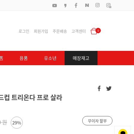
로그인
회원가입
주문배송
고객센터
0
폼
용품
유소년
매장재고
월드컵 트리온다 프로 살라
무이자 할부
0 원
29%