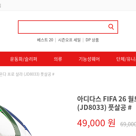
 쿠폰 지급
베스트 20
|
시즌오프 세일
|
DP 상품
운동화/슬리퍼
의류
기능성웨어
단체/유니
다 프로 살라 (JD8033) 풋살공 #
아디다스 FIFA 26 
(JD8033) 풋살공 #
49,000 원
69,00