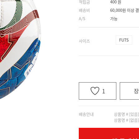
적립금
400 원
배송비
60,000원 이상
A/S
가능
FUTS
사이즈
1
장
배송안내
상품명 # [있음
상품명 # [없음