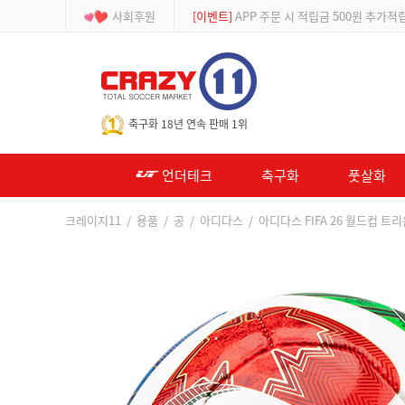
사회후원
[등급제]
회원가입 시 최대 2% 적립 및 할인
-->
축구화 18년 연속 판매 1위
언더테크
축구화
풋살화
크레이지11
/
용품
/
공
/
아디다스
/ 아디다스 FIFA 26 월드컵 트리온