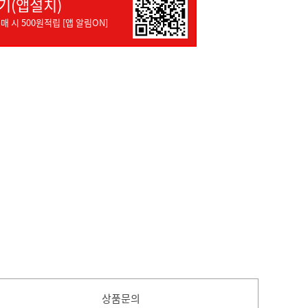
기(앱설치)
매 시 500원적립 [앱 알림ON]
상품문의