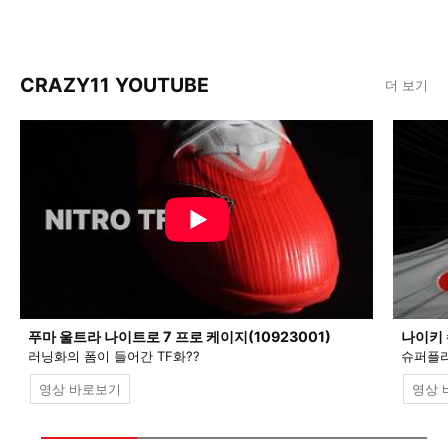
CRAZY11 YOUTUBE
더 보기
푸마 울트라 나이트로 7 프로 케이지(10923001)
나이키 
러닝화의 폼이 들어간 TF화??
슈퍼플라
영상 바로보기
영상 