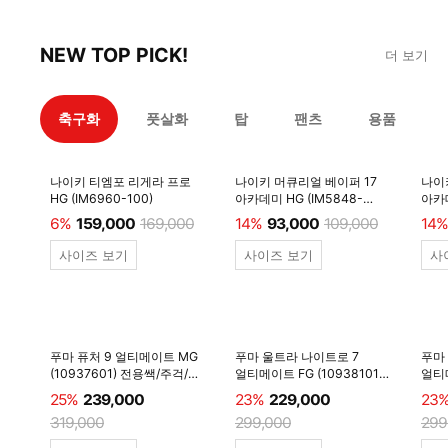
NEW TOP PICK!
더 보기
축구화
풋살화
탑
팬츠
용품
나이키 티엠포 리게라 프로
나이키 머큐리얼 베이퍼 17
나이
HG (IM6960-100)
아카데미 HG (IM5848-
아카데
600)
6%
159,000
169,000
14%
93,000
109,000
14%
사이즈 보기
사이즈 보기
사
푸마 퓨처 9 얼티메이트 MG
푸마 울트라 나이트로 7
푸마
(10937601) 전용쌕/주걱/
얼티메이트 FG (10938101)
얼티메
양말 #
전용쌕/주걱/양말 #
전용
25%
239,000
23%
229,000
23
319,000
299,000
299