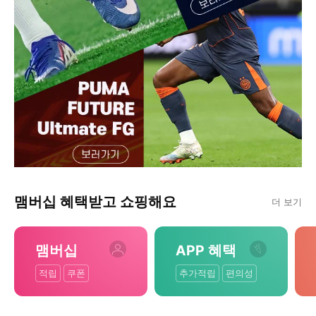
맴버십 혜택받고 쇼핑해요
더 보기
맴버십
APP 혜택
적립
쿠폰
추가적립
편의성