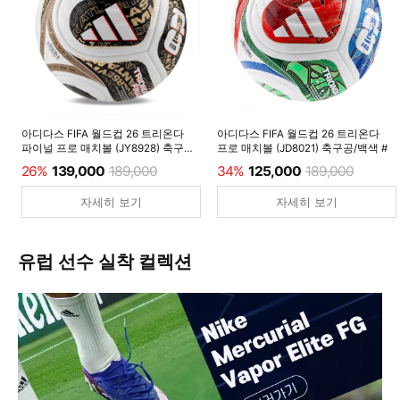
아디다스 FIFA 월드컵 26 트리온다
아디다스 FIFA 월드컵 26 트리온다
파이널 프로 매치볼 (JY8928) 축구공/
프로 매치볼 (JD8021) 축구공/백색 #
백색 #
26%
139,000
189,000
34%
125,000
189,000
자세히 보기
자세히 보기
유럽 선수 실착 컬렉션