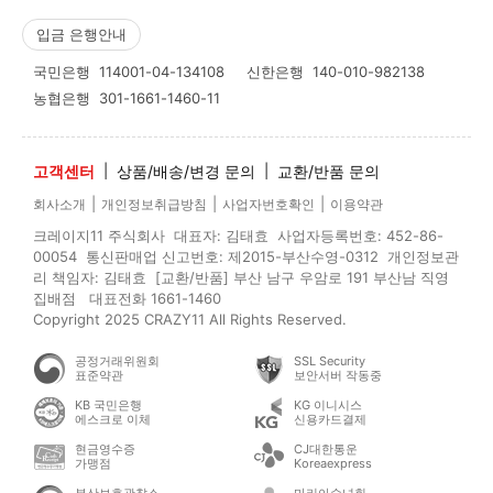
입금 은행안내
국민은행
114001-04-134108
신한은행
140-010-982138
농협은행
301-1661-1460-11
고객센터
|
상품/배송/변경 문의
|
교환/반품 문의
|
|
|
회사소개
개인정보취급방침
사업자번호확인
이용약관
크레이지11 주식회사 대표자: 김태효 사업자등록번호: 452-86-
00054 통신판매업 신고번호: 제2015-부산수영-0312 개인정보관
리 책임자: 김태효 [교환/반품] 부산 남구 우암로 191 부산남 직영
집배점 대표전화 1661-1460
Copyright 2025 CRAZY11 All Rights Reserved.
공정거래위원회
SSL Security
표준약관
보안서버 작동중
KB 국민은행
KG 이니시스
에스크로 이체
신용카드결제
현금영수증
CJ대한통운
가맹점
Koreaexpress