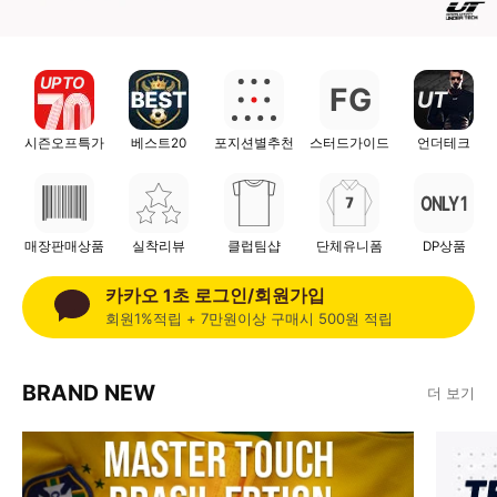
UP TO
F
G
UT
시즌오프특가
베스트20
포지션별추천
스터드가이드
언더테크
ONLY 1
매장판매상품
실착리뷰
클럽팀샵
단체유니폼
DP상품
카카오 1초 로그인/회원가입
회원1%적립 + 7만원이상 구매시 500원 적립
BRAND NEW
더 보기