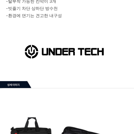
-탈부착 가능한 칸막이 3개
-빗줄기 차단 상하단 방수천
-환경에 뎐기는 견고한 내구성