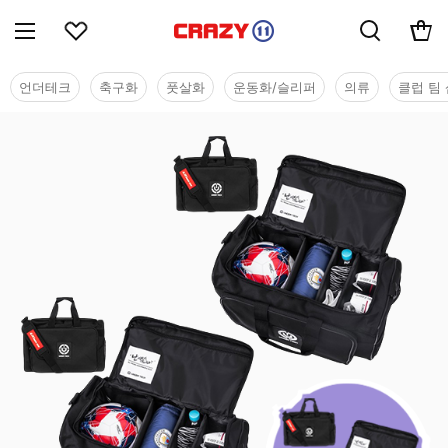
언더테크
축구화
풋살화
운동화/슬리퍼
의류
클럽 팀 
용품