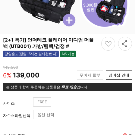
[2+1 특가] 언더테크 플레이어 미디엄 더플
백 (UTB001) 가방/팀백/검정 #
A/S 가능
당일출고(평일 15시전 결제완료 시)
가능
148,500
139,000
6%
무이자 할부
맴버십 안내
본 상품과 함께 주문하는 상품들은
무료 배송
입니다.
FREE
사이즈
자수스타일선택