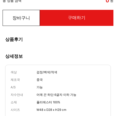
0
총 상품 금액
원
구매하기
장바구니
상품후기
상세정보
색상
검정/백색/적색
제조국
중국
A/S
가능
자수안내
어깨 끈 하단 6글자 이하 가능
소재
폴리에스터 100%
사이즈
W48 x D28 x H29 cm