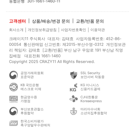
농협은행
301-1661-1460-11
고객센터
|
상품/배송/변경 문의
|
교환/반품 문의
|
|
|
회사소개
개인정보취급방침
사업자번호확인
이용약관
크레이지11 주식회사 대표자: 김태효 사업자등록번호: 452-86-
00054 통신판매업 신고번호: 제2015-부산수영-0312 개인정보관
리 책임자: 김태효 [교환/반품] 부산 남구 우암로 191 부산남 직영
집배점 대표전화 1661-1460
Copyright 2025 CRAZY11 All Rights Reserved.
공정거래위원회
SSL Security
표준약관
보안서버 작동중
KB 국민은행
KG 이니시스
에스크로 이체
신용카드결제
현금영수증
CJ대한통운
가맹점
Koreaexpress
부산보호관찰소
마리아수녀회
후원협약
소년의집후원협약
한국소비자평가
축구양말우수판매처