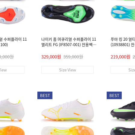
얼 수퍼플라이 11
나이키 줌 머큐리얼 수퍼플라이 11
푸마 킹 20 얼
100)
엘리트 FG (IF8507-001) 전용쌕/
(10938801)
인솔/주걱/양말 #
9,000원
329,000원
359,000원
219,000원
View
Size View
Siz
BEST
BEST