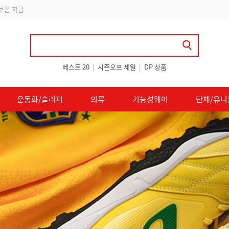
 쿠폰 지급
베스트 20
|
시즌오프 세일
|
DP 상품
운동화/슬리퍼
의류
기능성웨어
단체/유니