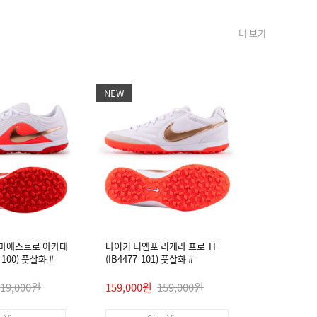
더 보기
NEW
NEW
 마에스트로 아카데
나이키 티엠포 리게라 프로 TF
나이키 티엠
4-100) 풋살화 #
(IB4477-101) 풋살화 #
미 FG/MG (I
119,000원
159,000원
159,000원
89,000원