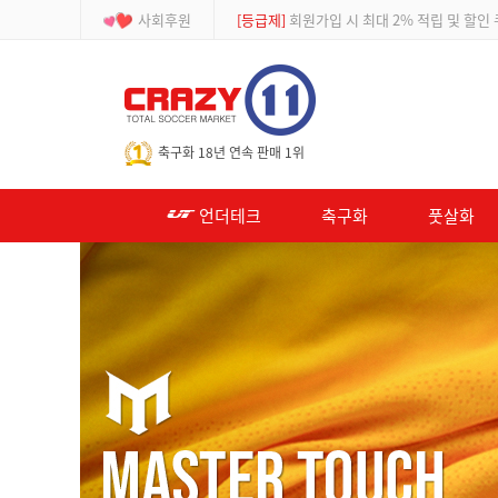
사회후원
[등급제]
회원가입 시 최대 2% 적립 및 할인
-->
축구화 18년 연속 판매 1위
언더테크
축구화
풋살화