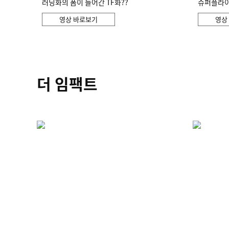
러닝화의 폼이 들어간 TF화??
슈퍼플라이 
영상 바로보기
영상
더 임팩트