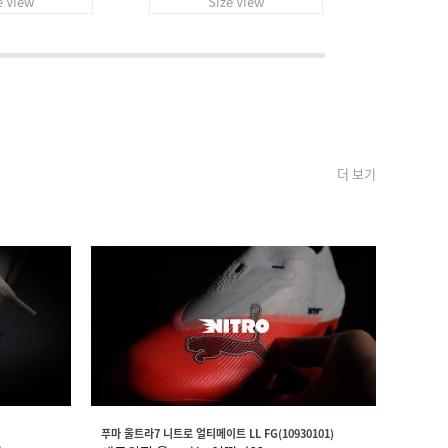
e View
Size View
S
더 보기
푸마 울트라7 니트로 얼티메이트 LL FG(10930101)