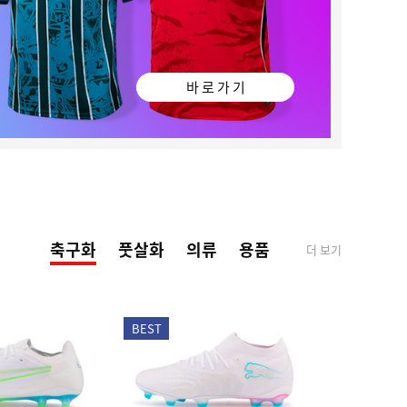
바 로 가 기
축구화
풋살화
의류
용품
더 보기
BEST