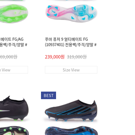
티메이트 FG/AG
푸마 퓨처 9 얼티메이트 FG
 전용쌕/주걱/양말 #
(10937401) 전용쌕/주걱/양말 #
269,000원
239,000원
319,000원
e View
Size View
BEST