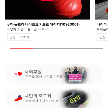
푸마 울트라 나이트로 7 프로 케이지(10923001)
나이키 
러닝화의 폼이 들어간 TF화??
슈퍼플라
영상 바로보기
영상 
사회후원
"축구를 통해 세상을 아름답게"
나만의 축구화
"크레이지11 자수 서비스 안내"