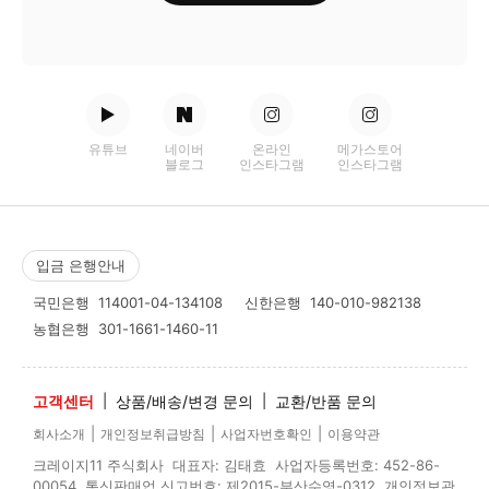
유튜브
네이버
온라인
메가스토어
블로그
인스타그램
인스타그램
입금 은행안내
국민은행
114001-04-134108
신한은행
140-010-982138
농협은행
301-1661-1460-11
고객센터
|
상품/배송/변경 문의
|
교환/반품 문의
|
|
|
회사소개
개인정보취급방침
사업자번호확인
이용약관
크레이지11 주식회사 대표자: 김태효 사업자등록번호: 452-86-
00054 통신판매업 신고번호: 제2015-부산수영-0312 개인정보관