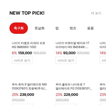
NEW TOP PICK!
더 보기
축구화
풋살화
탑
팬츠
용품
나이키 티엠포 리게라 프로
나이키 머큐리얼 베이퍼 17
나이
HG (IM6960-100)
아카데미 HG (IM5848-
아카데
600)
6%
159,000
169,000
14%
93,000
109,000
14%
사이즈 보기
사이즈 보기
사
푸마 퓨처 9 얼티메이트 MG
푸마 울트라 나이트로 7
푸마
(10937601) 전용쌕/주걱/
얼티메이트 FG (10938101)
얼티메
양말 #
전용쌕/주걱/양말 #
전용
25%
239,000
23%
229,000
23
319,000
299,000
299