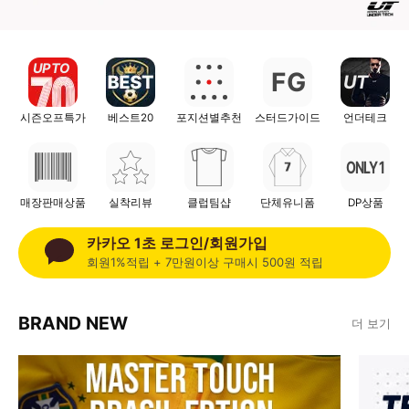
UP TO
G
F
UT
시즌오프특가
베스트20
포지션별추천
스터드가이드
언더테크
ONLY 1
매장판매상품
실착리뷰
클럽팀샵
단체유니폼
DP상품
카카오 1초 로그인/회원가입
회원1%적립 + 7만원이상 구매시 500원 적립
BRAND NEW
더 보기