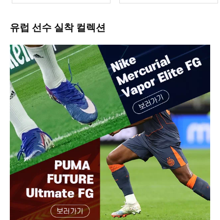
유럽 선수 실착 컬렉션