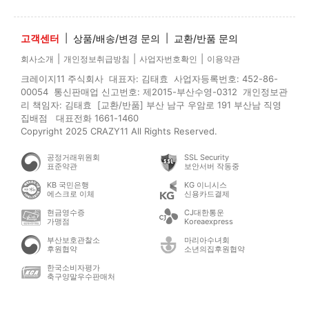
고객센터
|
상품/배송/변경 문의
|
교환/반품 문의
|
|
|
회사소개
개인정보취급방침
사업자번호확인
이용약관
크레이지11 주식회사 대표자: 김태효 사업자등록번호: 452-86-
00054 통신판매업 신고번호: 제2015-부산수영-0312 개인정보관
리 책임자: 김태효 [교환/반품] 부산 남구 우암로 191 부산남 직영
집배점 대표전화 1661-1460
Copyright 2025 CRAZY11 All Rights Reserved.
공정거래위원회
SSL Security
표준약관
보안서버 작동중
KB 국민은행
KG 이니시스
에스크로 이체
신용카드결제
현금영수증
CJ대한통운
가맹점
Koreaexpress
부산보호관찰소
마리아수녀회
후원협약
소년의집후원협약
한국소비자평가
축구양말우수판매처