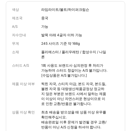
색상
라임라이트/볼트/하이퍼크림슨
제조국
중국
A/S
가능
자수안내
발목 아래 4글자 이하 가능
무게
245 사이즈 기준 약 166g
소재
폴리에스터 / 폴리우레탄 / 합성수지 / 나일
론
스터드 A/S
1회 사용도 브랜드사 심의판정 후 처리가
가능하며 스터드 창갈이는 A/S 불가입니다.
[수입상품은 A/S 불가입니다.]
제품 이상 여부
찍힌 자국, 스티치 마감, 본드 자국, 본드칠,
볼펜 자국 등 대량생산제품공정상 정교하
지 않은 부분은 브랜드 사에서 말하는 제품
이 이상이 아닌 자연스러운 현상이므로 이
로 인한 교환/반품은 불가합니다.
상품 이상 확인
최초 배송을 받으셨을 때 상품 이상 유무를
확인해주십시오.
배송완료일 이후 문제가 발견될 경우 교환/
반품이 아닌 A/S 신청을 하셔야 합니다.