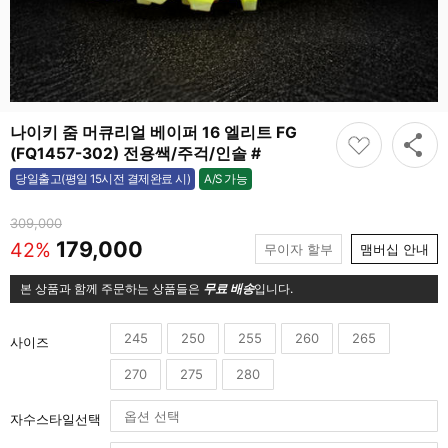
나이키 줌 머큐리얼 베이퍼 16 엘리트 FG
(FQ1457-302) 전용쌕/주걱/인솔 #
A/S 가능
당일출고(평일 15시전 결제완료 시)
가능
309,000
179,000
42%
무이자 할부
맴버십 안내
본 상품과 함께 주문하는 상품들은
무료 배송
입니다.
245
250
255
260
265
사이즈
270
275
280
자수스타일선택