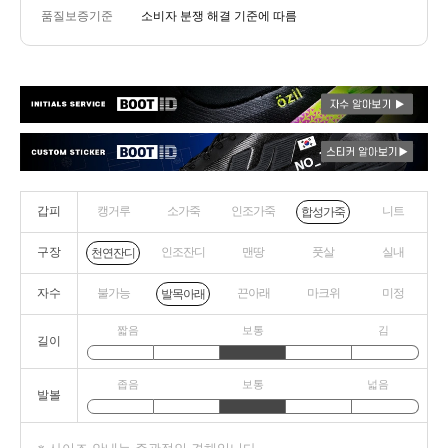
품질보증기준
소비자 분쟁 해결 기준에 따름
갑피
캥거루
소가죽
인조가죽
니트
합성가죽
구장
인조잔디
맨땅
풋살
실내
천연잔디
자수
불가능
끈아래
마크위
미정
발목아래
짧음
보통
김
길이
좁음
보통
넓음
발볼