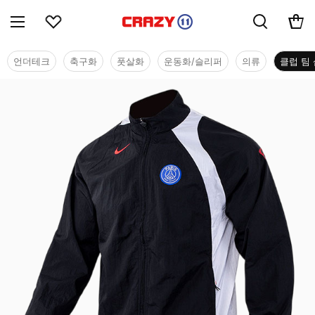
언더테크
축구화
풋살화
운동화/슬리퍼
의류
클럽 팀 
클럽 팀 샵