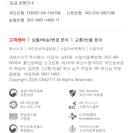
입금 은행안내
국민은행
114001-04-134108
신한은행
140-010-982138
농협은행
301-1661-1460-11
고객센터
|
상품/배송/변경 문의
|
교환/반품 문의
|
|
|
회사소개
개인정보취급방침
사업자번호확인
이용약관
크레이지11 주식회사 대표자: 김태효 사업자등록번호: 452-86-
00054 통신판매업 신고번호: 제2015-부산수영-0312 개인정보관
리 책임자: 김태효 [교환/반품] 부산 남구 우암로 191 부산남 직영
집배점 대표전화 1661-1460
Copyright 2025 CRAZY11 All Rights Reserved.
공정거래위원회
SSL Security
표준약관
보안서버 작동중
KB 국민은행
KG 이니시스
에스크로 이체
신용카드결제
현금영수증
CJ대한통운
가맹점
Koreaexpress
부산보호관찰소
마리아수녀회
후원협약
소년의집후원협약