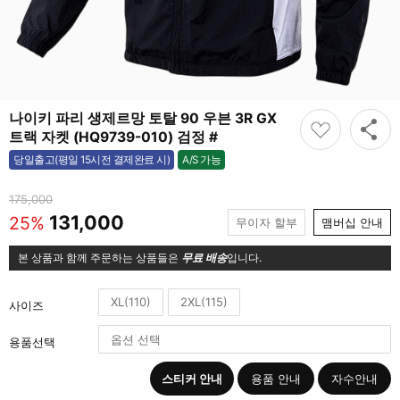
나이키 파리 생제르망 토탈 90 우븐 3R GX
트랙 자켓 (HQ9739-010) 검정 #
A/S 가능
당일출고(평일 15시전 결제완료 시)
가능
175,000
131,000
25%
무이자 할부
맴버십 안내
본 상품과 함께 주문하는 상품들은
무료 배송
입니다.
XL(110)
2XL(115)
사이즈
용품선택
스티커 안내
용품 안내
자수안내