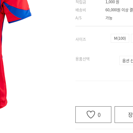
적립금
1,000 원
배송비
60,000원 이상
A/S
가능
M(100)
사이즈
용품선택
0
장