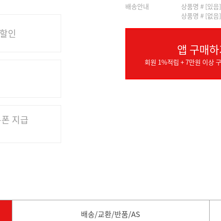
배송안내
상품명 # [있음
상품명 # [없음
 할인
앱 구매하
회원 1%적립 + 7만원 이상 구
쿠폰 지급
배송/교환/반품/AS