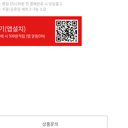
]: 평일 15시30분 전 결제완료 시 당일출고
]: 주말/공휴일 제외 2~3일 소요
기(앱설치)
매 시 500원적립 [앱 알림ON]
상품문의