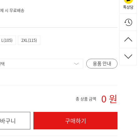
톡상담
 결제 시 무료배송
L(105)
2XL(115)
용품 안내
0
원
총 상품 금액
바구니
구매하기