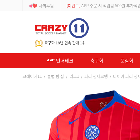
사회후원
[이벤트]
APP 주문 시 적립금 500원 추가적
-->
축구화 18년 연속 판매 1위
언더테크
축구화
풋살화
크레이지11
/
클럽 팀 샵
/
리그1
/
파리 생제르맹
/ 나이키 파리 생제르