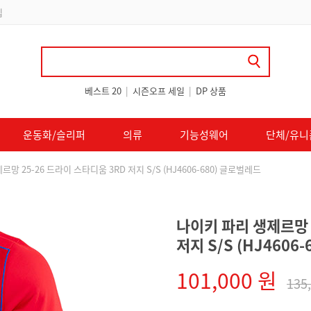
립
베스트 20
|
시즌오프 세일
|
DP 상품
운동화/슬리퍼
의류
기능성웨어
단체/유니
망 25-26 드라이 스타디움 3RD 저지 S/S (HJ4606-680) 글로벌레드
나이키 파리 생제르망 
저지 S/S (HJ4606
101,000 원
135