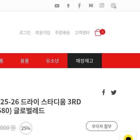
로그인
회원가입
주문배송
고객센터
0
폼
용품
유소년
매장재고
25-26 드라이 스타디움 3RD
-680) 글로벌레드
무이자 할부
,000 원
25%