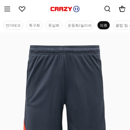
언더테크
축구화
풋살화
운동화/슬리퍼
의류
클럽 팀 
의류