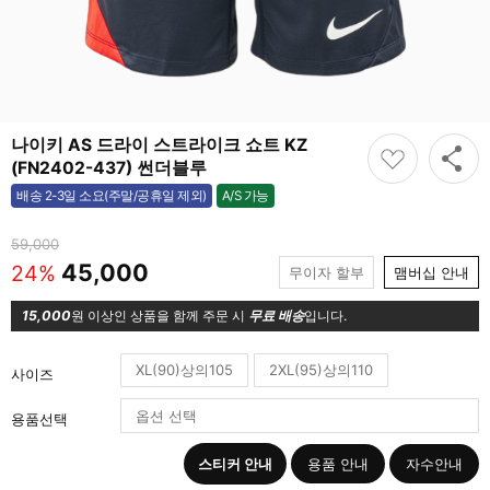
나이키 AS 드라이 스트라이크 쇼트 KZ
(FN2402-437) 썬더블루
A/S 가능
배송 2-3일 소요(주말/공휴일 제외)
가능
59,000
45,000
24%
무이자 할부
맴버십 안내
15,000
원 이상인 상품을 함께 주문 시
무료 배송
입니다.
XL(90)상의105
2XL(95)상의110
사이즈
용품선택
스티커 안내
용품 안내
자수안내