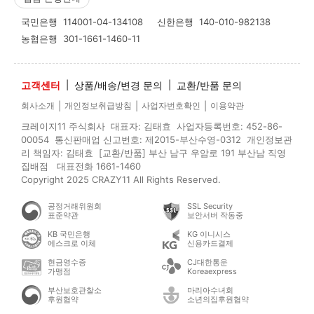
국민은행
114001-04-134108
신한은행
140-010-982138
농협은행
301-1661-1460-11
고객센터
|
상품/배송/변경 문의
|
교환/반품 문의
|
|
|
회사소개
개인정보취급방침
사업자번호확인
이용약관
크레이지11 주식회사 대표자: 김태효 사업자등록번호: 452-86-
00054 통신판매업 신고번호: 제2015-부산수영-0312 개인정보관
리 책임자: 김태효 [교환/반품] 부산 남구 우암로 191 부산남 직영
집배점 대표전화 1661-1460
Copyright 2025 CRAZY11 All Rights Reserved.
공정거래위원회
SSL Security
표준약관
보안서버 작동중
KB 국민은행
KG 이니시스
에스크로 이체
신용카드결제
현금영수증
CJ대한통운
가맹점
Koreaexpress
부산보호관찰소
마리아수녀회
후원협약
소년의집후원협약