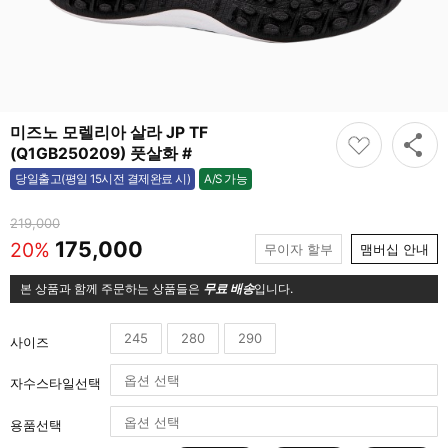
미즈노 모렐리아 살라 JP TF
(Q1GB250209) 풋살화 #
A/S 가능
당일출고(평일 15시전 결제완료 시)
가능
219,000
175,000
20%
무이자 할부
맴버십 안내
본 상품과 함께 주문하는 상품들은
무료 배송
입니다.
245
280
290
사이즈
자수스타일선택
용품선택