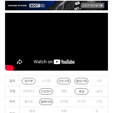
갑피
소가죽
니트
캥거루
인조가죽
합성가죽
구장
천연잔디
맨땅
실내
인조잔디
풋살
자수
불가능
끈아래
마크위
미정
발목아래
짧음
보통
김