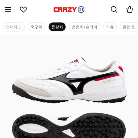
언더테크
축구화
풋살화
운동화/슬리퍼
의류
클럽 팀 
풋살화