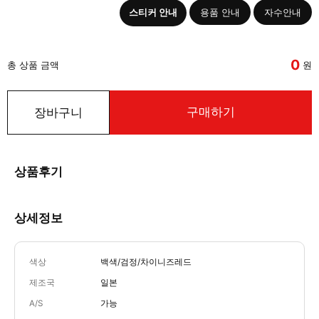
스티커 안내
용품 안내
자수안내
0
총 상품 금액
원
구매하기
장바구니
상품후기
상세정보
색상
백색/검정/차이니즈레드
제조국
일본
A/S
가능