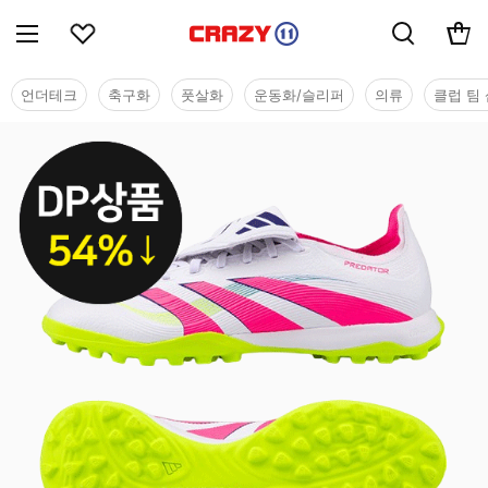
언더테크
축구화
풋살화
운동화/슬리퍼
의류
클럽 팀 
DP상품