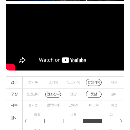
갑피
캥거루
소가죽
인조가죽
니트
합성가죽
구장
천연잔디
맨땅
실내
인조잔디
풋살
자수
불가능
발목아래
끈아래
마크위
미정
짧음
보통
김
길이