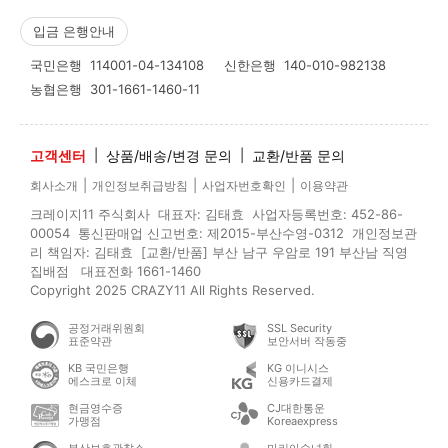
입금 은행안내
국민은행
114001-04-134108
신한은행
140-010-982138
농협은행
301-1661-1460-11
고객센터
|
상품/배송/변경 문의
|
교환/반품 문의
|
|
|
회사소개
개인정보취급방침
사업자번호확인
이용약관
크레이지11 주식회사 대표자: 김태효 사업자등록번호: 452-86-
00054 통신판매업 신고번호: 제2015-부산수영-0312 개인정보관
리 책임자: 김태효 [교환/반품] 부산 남구 우암로 191 부산남 직영
집배점 대표전화 1661-1460
Copyright 2025 CRAZY11 All Rights Reserved.
공정거래위원회
SSL Security
표준약관
보안서버 작동중
KB 국민은행
KG 이니시스
에스크로 이체
신용카드결제
현금영수증
CJ대한통운
가맹점
Koreaexpress