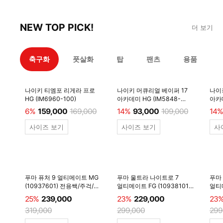
NEW TOP PICK!
더 보기
축구화
풋살화
탑
팬츠
용품
나이키 티엠포 리게라 프로
나이키 머큐리얼 베이퍼 17
나이
HG (IM6960-100)
아카데미 HG (IM5848-
아카데
600)
6%
159,000
169,000
14%
93,000
109,000
14%
사이즈 보기
사이즈 보기
사
푸마 퓨처 9 얼티메이트 MG
푸마 울트라 나이트로 7
푸마
(10937601) 전용쌕/주걱/
얼티메이트 FG (10938101)
얼티메
양말 #
전용쌕/주걱/양말 #
전용
25%
239,000
23%
229,000
23
319,000
299,000
299