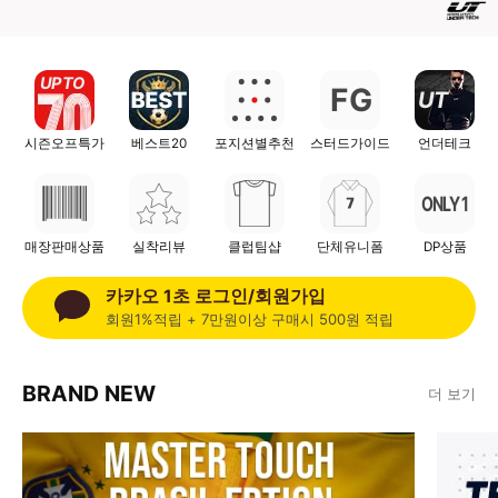
UP TO
F
G
UT
시즌오프특가
베스트20
포지션별추천
스터드가이드
언더테크
ONLY 1
매장판매상품
실착리뷰
클럽팀샵
단체유니폼
DP상품
카카오 1초 로그인/회원가입
회원1%적립 + 7만원이상 구매시 500원 적립
BRAND NEW
더 보기