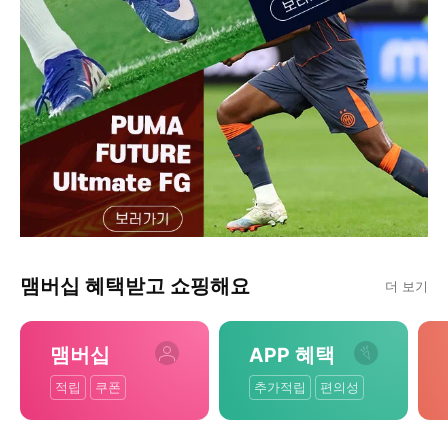
맴버십 혜택받고 쇼핑해요
더 보기
맴버십
APP 혜택
적립
쿠폰
추가적립
편의성