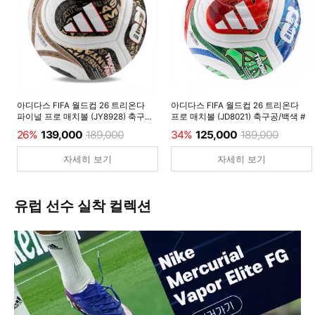
아디다스 FIFA 월드컵 26 트리온다
아디다스 FIFA 월드컵 26 트리온다
파이널 프로 매치볼 (JY8928) 축구공/
프로 매치볼 (JD8021) 축구공/백색 #
백색 #
26%
139,000
189,000
34%
125,000
189,000
자세히 보기
자세히 보기
유럽 선수 실착 컬렉션