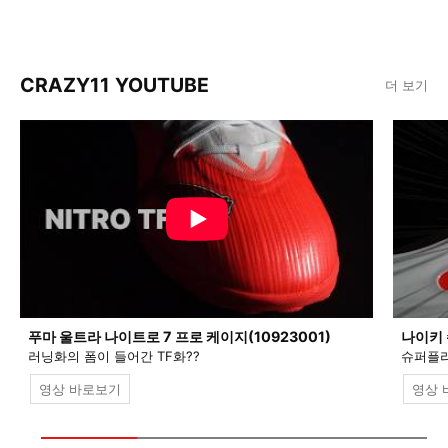
CRAZY11 YOUTUBE
더 보기
푸마 울트라 나이트로 7 프로 케이지(10923001)
나이키 
러닝화의 폼이 들어간 TF화??
슈퍼플라
영상 바로보기
영상 