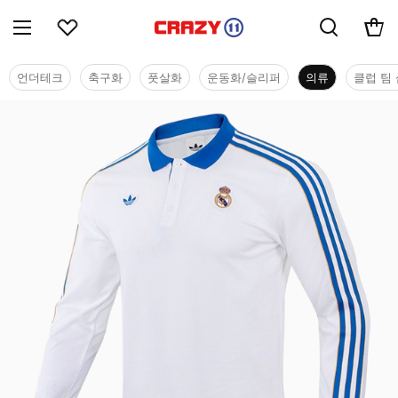
언더테크
축구화
풋살화
운동화/슬리퍼
의류
클럽 팀 
의류