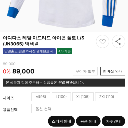
아디다스 레알 마드리드 아이콘 폴로 L/S
(JN3065) 백색 #
A/S 가능
당일출고(평일 15시전 결제완료 시)
가능
89,000
89,000
0%
무이자 할부
맴버십 안내
본 상품과 함께 주문하는 상품들은
무료 배송
입니다.
M(95)
L(100)
XL(105)
2XL(110)
사이즈
용품선택
스티커 안내
용품 안내
자수안내