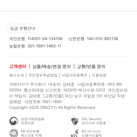
입금 은행안내
국민은행
114001-04-134108
신한은행
140-010-982138
농협은행
301-1661-1460-11
고객센터
|
상품/배송/변경 문의
|
교환/반품 문의
|
|
|
회사소개
개인정보취급방침
사업자번호확인
이용약관
크레이지11 주식회사 대표자: 김태효 사업자등록번호: 452-86-
00054 통신판매업 신고번호: 제2015-부산수영-0312 개인정보관
리 책임자: 김태효 [교환/반품] 부산 남구 우암로 191 부산남 직영
집배점 대표전화 1661-1460
Copyright 2025 CRAZY11 All Rights Reserved.
공정거래위원회
SSL Security
표준약관
보안서버 작동중
KB 국민은행
KG 이니시스
에스크로 이체
신용카드결제