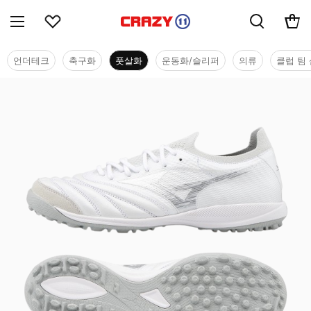
언더테크
축구화
풋살화
운동화/슬리퍼
의류
클럽 팀 
풋살화