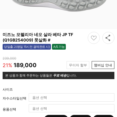
미즈노 모렐리아 네오 살라 베타 JP TF
(Q1GB254009) 풋살화 #
A/S 가능
당일출고(평일 15시전 결제완료 시)
가능
239,000
189,000
21%
무이자 할부
맴버십 안내
본 상품과 함께 주문하는 상품들은
무료 배송
입니다.
사이즈
자수스타일선택
용품선택