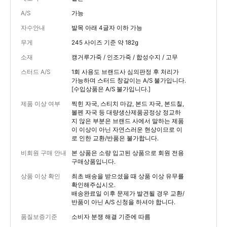
A/S
가능
자수안내
발목 아래 4글자 이하 가능
무게
245 사이즈 기준 약 182g
소재
캥거루가죽 / 인조가죽 / 합성수지 / 고무
스터드 A/S
1회 사용도 브랜드사 심의판정 후 처리가
가능하며 스터드 창갈이는 A/S 불가입니다.
[수입상품은 A/S 불가입니다.]
제품 이상 여부
찍힌 자국, 스티치 마감, 본드 자국, 본드칠,
볼펜 자국 등 대량생산제품공정상 정교하
지 않은 부분은 브랜드 사에서 말하는 제품
이 이상이 아닌 자연스러운 현상이므로 이
로 인한 교환/반품은 불가합니다.
비회원 구매 안내
본 상품은 소량 입고된 상품으로 회원 전용
구매상품입니다.
상품 이상 확인
최초 배송을 받으셨을 때 상품 이상 유무를
확인해주십시오.
배송완료일 이후 문제가 발견될 경우 교환/
반품이 아닌 A/S 신청을 하셔야 합니다.
품질보증기준
소비자 분쟁 해결 기준에 따름