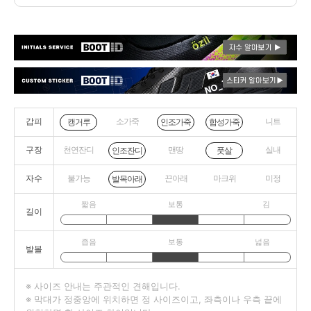
갑피
소가죽
니트
캥거루
인조가죽
합성가죽
구장
천연잔디
맨땅
실내
인조잔디
풋살
자수
불가능
끈아래
마크위
미정
발목아래
짧음
보통
김
길이
좁음
보통
넓음
발볼
※ 사이즈 안내는 주관적인 견해입니다.
※ 막대가 정중앙에 위치하면 정 사이즈이고, 좌측이나 우측 끝에