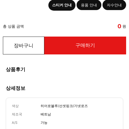
스티커 안내
용품 안내
자수안내
0
총 상품 금액
원
구매하기
장바구니
상품후기
상세정보
색상
히어로블루/선셋핑크/가넷로즈
제조국
베트남
A/S
가능