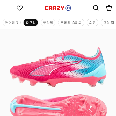
언더테크
축구화
풋살화
운동화/슬리퍼
의류
클럽 팀 
축구화