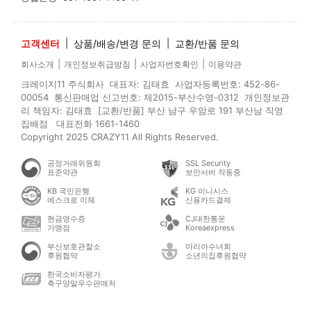
고객센터
|
상품/배송/변경 문의
|
교환/반품 문의
|
|
|
회사소개
개인정보취급방침
사업자번호확인
이용약관
크레이지11 주식회사 대표자: 김태효 사업자등록번호: 452-86-
00054 통신판매업 신고번호: 제2015-부산수영-0312 개인정보관
리 책임자: 김태효 [교환/반품] 부산 남구 우암로 191 부산남 직영
집배점 대표전화 1661-1460
Copyright 2025 CRAZY11 All Rights Reserved.
공정거래위원회
SSL Security
표준약관
보안서버 작동중
KB 국민은행
KG 이니시스
에스크로 이체
신용카드결제
현금영수증
CJ대한통운
가맹점
Koreaexpress
부산보호관찰소
마리아수녀회
후원협약
소년의집후원협약
한국소비자평가
축구양말우수판매처