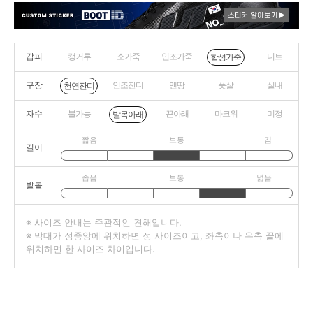
갑피
캥거루
소가죽
인조가죽
니트
합성가죽
구장
인조잔디
맨땅
풋살
실내
천연잔디
자수
불가능
끈아래
마크위
미정
발목아래
짧음
보통
김
길이
좁음
보통
넓음
발볼
※ 사이즈 안내는 주관적인 견해입니다.
※ 막대가 정중앙에 위치하면 정 사이즈이고, 좌측이나 우측 끝에
위치하면 한 사이즈 차이입니다.