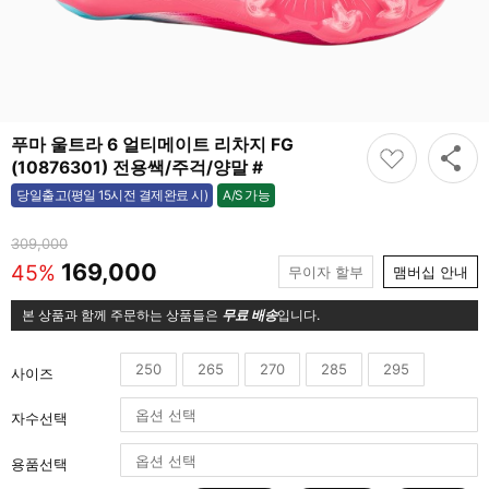
푸마 울트라 6 얼티메이트 리차지 FG
(10876301) 전용쌕/주걱/양말 #
A/S 가능
당일출고(평일 15시전 결제완료 시)
가능
309,000
169,000
45%
무이자 할부
맴버십 안내
본 상품과 함께 주문하는 상품들은
무료 배송
입니다.
250
265
270
285
295
사이즈
자수선택
용품선택