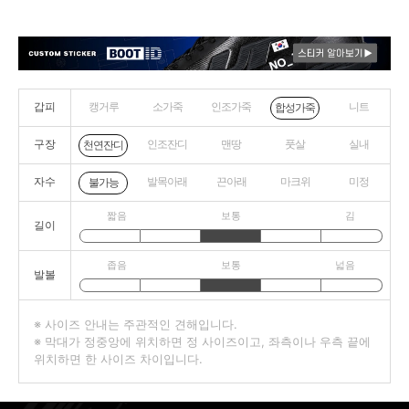
갑피
캥거루
소가죽
인조가죽
니트
합성가죽
구장
인조잔디
맨땅
풋살
실내
천연잔디
자수
발목아래
끈아래
마크위
미정
불가능
짧음
보통
김
길이
좁음
보통
넓음
발볼
※ 사이즈 안내는 주관적인 견해입니다.
※ 막대가 정중앙에 위치하면 정 사이즈이고, 좌측이나 우측 끝에
위치하면 한 사이즈 차이입니다.