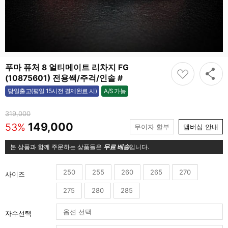
푸마 퓨처 8 얼티메이트 리차지 FG
(10875601) 전용쌕/주걱/인솔 #
A/S 가능
당일출고(평일 15시전 결제완료 시)
가능
319,000
149,000
53%
무이자 할부
맴버십 안내
본 상품과 함께 주문하는 상품들은
무료 배송
입니다.
250
255
260
265
270
사이즈
275
280
285
자수선택