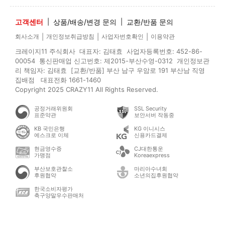
고객센터
|
상품/배송/변경 문의
|
교환/반품 문의
|
|
|
회사소개
개인정보취급방침
사업자번호확인
이용약관
크레이지11 주식회사 대표자: 김태효 사업자등록번호: 452-86-
00054 통신판매업 신고번호: 제2015-부산수영-0312 개인정보관
리 책임자: 김태효 [교환/반품] 부산 남구 우암로 191 부산남 직영
집배점 대표전화 1661-1460
Copyright 2025 CRAZY11 All Rights Reserved.
공정거래위원회
SSL Security
표준약관
보안서버 작동중
KB 국민은행
KG 이니시스
에스크로 이체
신용카드결제
현금영수증
CJ대한통운
가맹점
Koreaexpress
부산보호관찰소
마리아수녀회
후원협약
소년의집후원협약
한국소비자평가
축구양말우수판매처