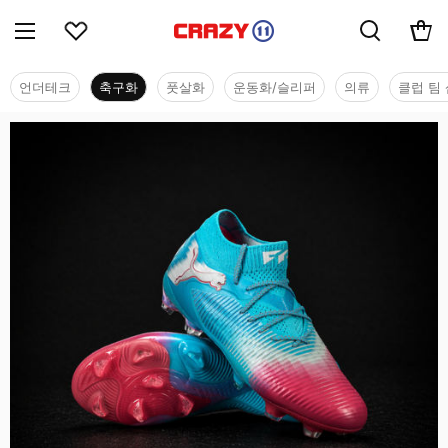
언더테크
축구화
풋살화
운동화/슬리퍼
의류
클럽 팀 
축구화