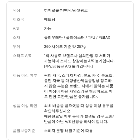
색상
히어로블루/백색/선셋핑크
제조국
베트남
A/S
가능
소재
폴리우레탄 / 폴리에스터 / TPU / PEBAX
무게
260 사이즈 기준 약 257g
스터드 A/S
1회 사용도 브랜드사 심의판정 후 처리가
가능하며 스터드 창갈이는 A/S 불가입니다.
[수입상품은 A/S 불가입니다.]
제품 이상 여부
찍힌 자국, 스티치 마감, 본드 자국, 본드칠,
볼펜 자국 등 대량생산제품공정상 정교하
지 않은 부분은 브랜드 사에서 말하는 제품
이 이상이 아닌 자연스러운 현상이므로 이
로 인한 교환/반품은 불가합니다.
상품 이상 확인
최초 배송을 받으셨을 때 상품 이상 유무를
확인해주십시오.
배송완료일 이후 문제가 발견될 경우 교환/
반품이 아닌 A/S 신청을 하셔야 합니다.
품질보증기준
소비자 분쟁 해결 기준에 따름