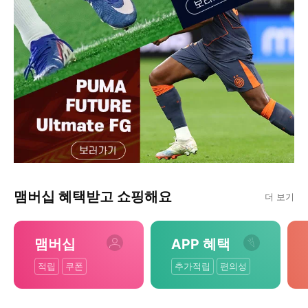
맴버십 혜택받고 쇼핑해요
더 보기
맴버십
APP 혜택
적립
쿠폰
추가적립
편의성