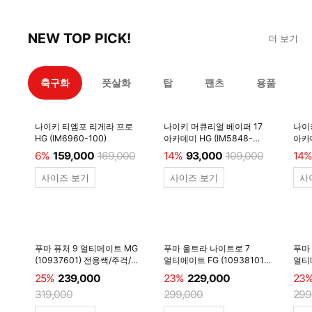
NEW TOP PICK!
더 보기
축구화
풋살화
탑
팬츠
용품
나이키 티엠포 리게라 프로
나이키 머큐리얼 베이퍼 17
나이
HG (IM6960-100)
아카데미 HG (IM5848-
아카데
600)
6%
159,000
169,000
14%
93,000
109,000
14%
사이즈 보기
사이즈 보기
사
푸마 퓨처 9 얼티메이트 MG
푸마 울트라 나이트로 7
푸마
(10937601) 전용쌕/주걱/
얼티메이트 FG (10938101)
얼티메
양말 #
전용쌕/주걱/양말 #
전용
25%
239,000
23%
229,000
23
319,000
299,000
299