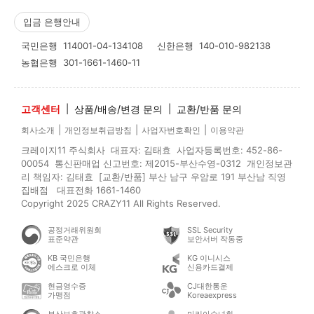
입금 은행안내
국민은행
114001-04-134108
신한은행
140-010-982138
농협은행
301-1661-1460-11
고객센터
|
상품/배송/변경 문의
|
교환/반품 문의
|
|
|
회사소개
개인정보취급방침
사업자번호확인
이용약관
크레이지11 주식회사 대표자: 김태효 사업자등록번호: 452-86-
00054 통신판매업 신고번호: 제2015-부산수영-0312 개인정보관
리 책임자: 김태효 [교환/반품] 부산 남구 우암로 191 부산남 직영
집배점 대표전화 1661-1460
Copyright 2025 CRAZY11 All Rights Reserved.
공정거래위원회
SSL Security
표준약관
보안서버 작동중
KB 국민은행
KG 이니시스
에스크로 이체
신용카드결제
현금영수증
CJ대한통운
가맹점
Koreaexpress