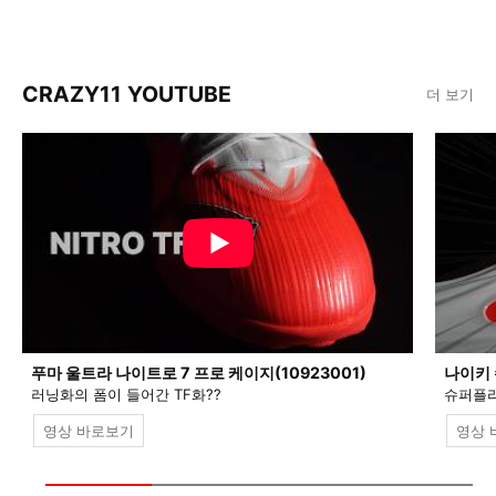
CRAZY11 YOUTUBE
더 보기
푸마 울트라 나이트로 7 프로 케이지(10923001)
나이키 
러닝화의 폼이 들어간 TF화??
슈퍼플라
영상 바로보기
영상 