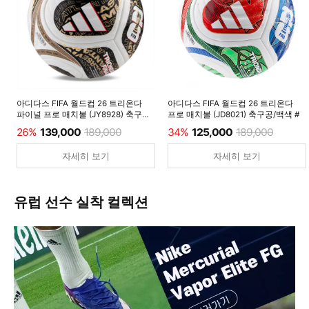
아디다스 FIFA 월드컵 26 트리온다
아디다스 FIFA 월드컵 26 트리온다
파이널 프로 매치볼 (JY8928) 축구공/
프로 매치볼 (JD8021) 축구공/백색 #
백색 #
26%
139,000
189,000
34%
125,000
189,000
자세히 보기
자세히 보기
유럽 선수 실착 컬렉션