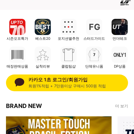
UP TO
F
G
UT
시즌오프특가
베스트20
포지션별추천
스터드가이드
언더테크
ONLY 1
매장판매상품
실착리뷰
클럽팀샵
단체유니폼
DP상품
카카오 1초 로그인/회원가입
회원1%적립 + 7만원이상 구매시 500원 적립
BRAND NEW
더 보기