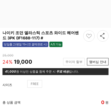
나이키 조던 엘라스틱 스포츠 와이드 헤어밴
드 3PK (IF1688-117) #
A/S 가능
당일출고(평일 15시전 결제완료 시)
가능
25,000
19,000
24%
무이자 할부
맴버십 안내
41,000
원 이상인 상품을 함께 주문 시
무료 배송
입니다.
FREE
사이즈
0
총 상품 금액
원