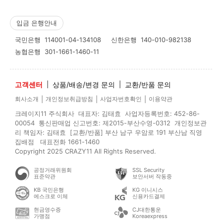
입금 은행안내
국민은행
114001-04-134108
신한은행
140-010-982138
농협은행
301-1661-1460-11
고객센터
|
상품/배송/변경 문의
|
교환/반품 문의
|
|
|
회사소개
개인정보취급방침
사업자번호확인
이용약관
크레이지11 주식회사 대표자: 김태효 사업자등록번호: 452-86-
00054 통신판매업 신고번호: 제2015-부산수영-0312 개인정보관
리 책임자: 김태효 [교환/반품] 부산 남구 우암로 191 부산남 직영
집배점 대표전화 1661-1460
Copyright 2025 CRAZY11 All Rights Reserved.
공정거래위원회
SSL Security
표준약관
보안서버 작동중
KB 국민은행
KG 이니시스
에스크로 이체
신용카드결제
현금영수증
CJ대한통운
가맹점
Koreaexpress