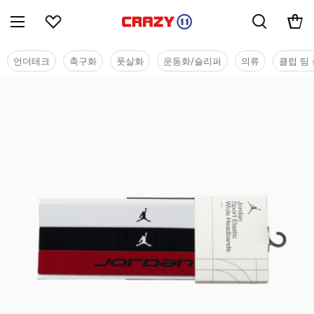
언더테크
축구화
풋살화
운동화/슬리퍼
의류
클럽 팀 
용품