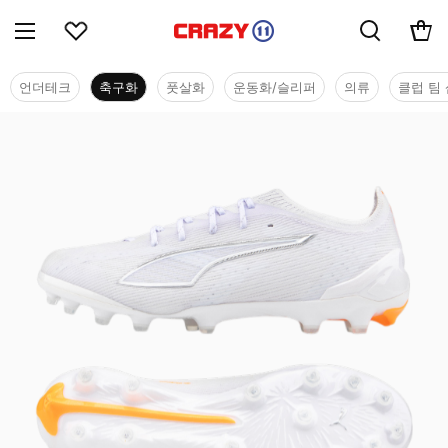
언더테크
축구화
풋살화
운동화/슬리퍼
의류
클럽 팀 
축구화