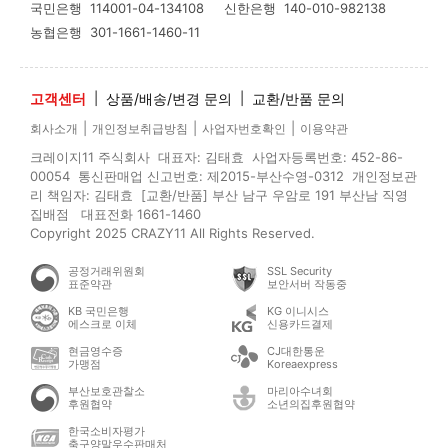
국민은행
114001-04-134108
신한은행
140-010-982138
농협은행
301-1661-1460-11
고객센터
|
상품/배송/변경 문의
|
교환/반품 문의
|
|
|
회사소개
개인정보취급방침
사업자번호확인
이용약관
크레이지11 주식회사 대표자: 김태효 사업자등록번호: 452-86-
00054 통신판매업 신고번호: 제2015-부산수영-0312 개인정보관
리 책임자: 김태효 [교환/반품] 부산 남구 우암로 191 부산남 직영
집배점 대표전화 1661-1460
Copyright 2025 CRAZY11 All Rights Reserved.
공정거래위원회
SSL Security
표준약관
보안서버 작동중
KB 국민은행
KG 이니시스
에스크로 이체
신용카드결제
현금영수증
CJ대한통운
가맹점
Koreaexpress
부산보호관찰소
마리아수녀회
후원협약
소년의집후원협약
한국소비자평가
축구양말우수판매처