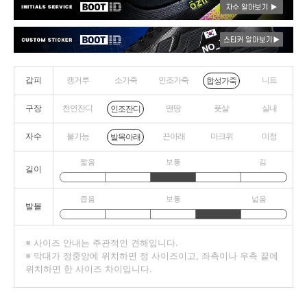
갑피
캥거루
소가죽
인조가죽
니트
합성가죽
구장
천연잔디
맨땅
풋살
실내
인조잔디
자수
불가능
끈아래
마크위
미정
발목아래
짧음
보통
김
길이
좁음
보통
넓음
발볼
※ 사이즈 안내는 주관적인 견해입니다.
※ 막대가 정중앙에 위치하면 정 사이즈이고, 좌측이나 우측 끝에
위치하면 한 사이즈 차이입니다.