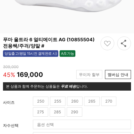
푸마 울트라 6 얼티메이트 AG (10855504)
전용쌕/주걱/양말 #
A/S 가능
당일출고(평일 15시전 결제완료 시)
가능
309,000
169,000
45%
무이자 할부
맴버십 안내
본 상품과 함께 주문하는 상품들은
무료 배송
입니다.
250
255
260
265
270
사이즈
275
285
290
자수선택