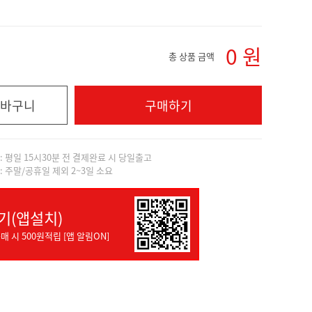
0
원
총 상품 금액
바구니
구매하기
]: 평일 15시30분 전 결제완료 시 당일출고
]: 주말/공휴일 제외 2~3일 소요
기(앱설치)
매 시 500원적립 [앱 알림ON]