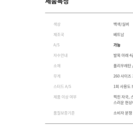
제품특징
색상
백색/실버
제조국
베트남
A/S
가능
자수안내
발목 아래 4
소재
폴리우레탄 / 
무게
260 사이즈 
스터드 A/S
1회 사용도
제품 이상 여부
찍힌 자국, 
스러운 현상
품질보증기준
소비자 분쟁