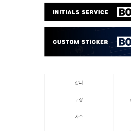
갑피
구장
자수