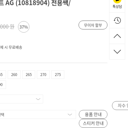
AG (10818904) 전용쌕/
톡상담
무이자 할부
,000 원
37%
 결제 시 무료배송
55
260
265
270
275
90
자수 
용품 안내
스티커 안내