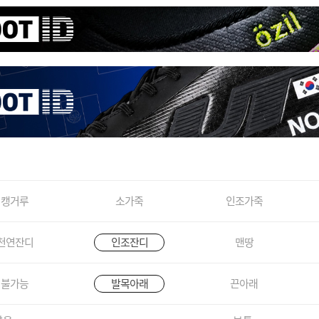
캥거루
소가죽
인조가죽
천연잔디
인조잔디
맨땅
불가능
발목아래
끈아래