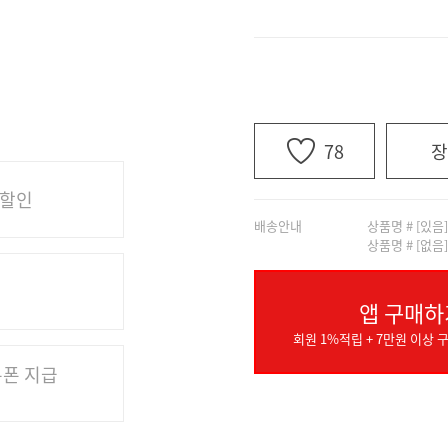
78
장
 할인
배송안내
상품명 # [있음
상품명 # [없음
앱 구매하
회원 1%적립 + 7만원 이상 구
쿠폰 지급