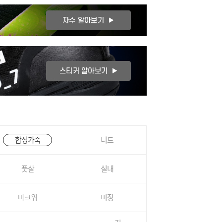
합성가죽
니트
풋살
실내
마크위
미정