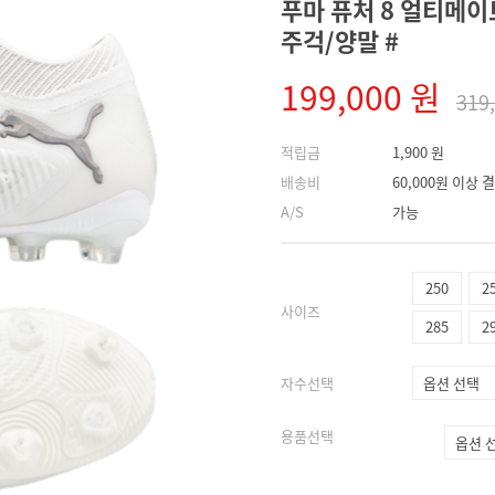
푸마 퓨처 8 얼티메이트 
주걱/양말 #
199,000 원
319
적립금
1,900 원
배송비
60,000원 이상
A/S
가능
250
2
사이즈
285
2
자수선택
용품선택