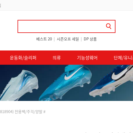
립
베스트 20
|
시즌오프 세일
|
DP 상품
운동화/슬리퍼
의류
기능성웨어
단체/유니
818904) 전용쌕/주걱/양말 #