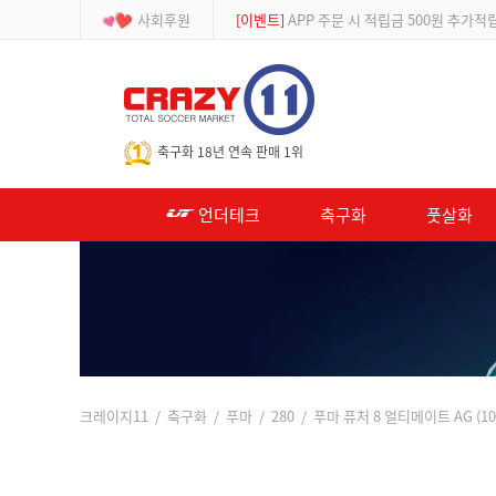
사회후원
[이벤트]
APP 주문 시 적립금 500원 추가적
-->
축구화 18년 연속 판매 1위
언더테크
축구화
풋살화
크레이지11
/
축구화
/
푸마
/
280
/ 푸마 퓨처 8 얼티메이트 AG (10