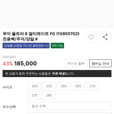
푸마 울트라 6 얼티메이트 FG (10855702)
전용쌕/주걱/양말 #
A/S 가능
당일출고(평일 15시전 결제완료 시)
가능
309,000
185,000
43%
무이자 할부
맴버십 안내
본 상품과 함께 주문하는 상품들은
무료 배송
입니다.
250
255
260
265
270
사이즈
275
280
자수선택