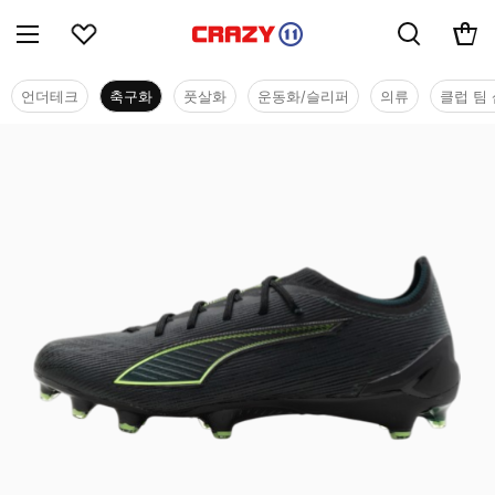
언더테크
축구화
풋살화
운동화/슬리퍼
의류
클럽 팀 
축구화