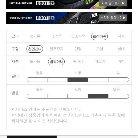
갑피
캥거루
소가죽
인조가죽
니트
합성가죽
구장
인조잔디
맨땅
풋살
실내
천연잔디
자수
불가능
끈아래
마크위
미정
발목아래
짧음
보통
김
길이
좁음
보통
넓음
발볼
※ 사이즈 안내는 주관적인 견해입니다.
※ 막대가 정중앙에 위치하면 정 사이즈이고, 좌측이나 우측 끝에
위치하면 한 사이즈 차이입니다.