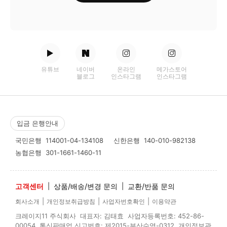
유튜브
네이버
온라인
메가스토어
블로그
인스타그램
인스타그램
입금 은행안내
국민은행
114001-04-134108
신한은행
140-010-982138
농협은행
301-1661-1460-11
고객센터
|
상품/배송/변경 문의
|
교환/반품 문의
|
|
|
회사소개
개인정보취급방침
사업자번호확인
이용약관
크레이지11 주식회사 대표자: 김태효 사업자등록번호: 452-86-
00054 통신판매업 신고번호: 제2015-부산수영-0312 개인정보관