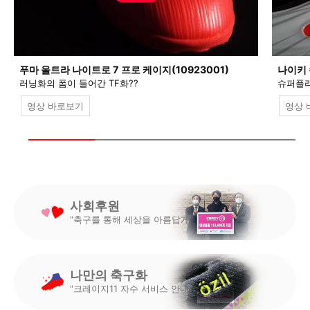
푸마 울트라 나이트로 7 프로 케이지(10923001)
나이키 
러닝화의 폼이 들어간 TF화??
슈퍼플라
영상 바로보기
영상 
사회후원
"축구를 통해 세상을 아름답게"
나만의 축구화
"크레이지11 자수 서비스 안내"