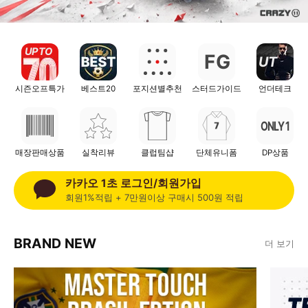
UP TO
F
G
UT
시즌오프특가
베스트20
포지션별추천
스터드가이드
언더테크
ONLY 1
매장판매상품
실착리뷰
클럽팀샵
단체유니폼
DP상품
카카오 1초 로그인/회원가입
회원1%적립 + 7만원이상 구매시 500원 적립
BRAND NEW
더 보기