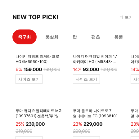
NEW TOP PICK!
더 보기
축구화
풋살화
탑
팬츠
용품
나이키 티엠포 리게라 프로
나이키 머큐리얼 베이퍼 17
나이
HG (IM6960-100)
아카데미 HG (IM5848-
아카데
600)
6%
159,000
169,000
14%
93,000
109,000
14%
사이즈 보기
사이즈 보기
사
푸마 퓨처 9 얼티메이트 MG
푸마 울트라 나이트로 7
푸마
(10937601) 전용쌕/주걱/
얼티메이트 FG (10938101)
얼티메
양말 #
전용쌕/주걱/양말 #
전용
25%
239,000
23%
229,000
23
319,000
299,000
299