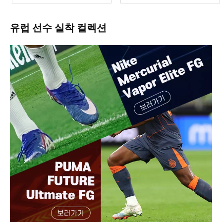
유럽 선수 실착 컬렉션