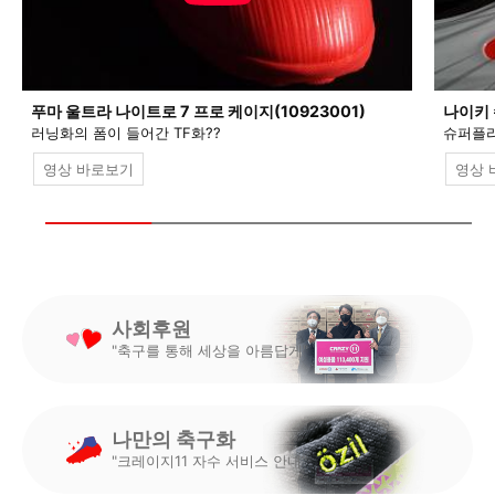
푸마 울트라 나이트로 7 프로 케이지(10923001)
나이키 
러닝화의 폼이 들어간 TF화??
슈퍼플라
영상 바로보기
영상 
사회후원
"축구를 통해 세상을 아름답게"
나만의 축구화
"크레이지11 자수 서비스 안내"