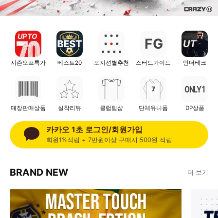
UP TO
F
G
UT
시즌오프특가
베스트20
포지션별추천
스터드가이드
언더테크
ONLY 1
매장판매상품
실착리뷰
클럽팀샵
단체유니폼
DP상품
카카오 1초 로그인/회원가입
회원1%적립 + 7만원이상 구매시 500원 적립
BRAND NEW
더 보기