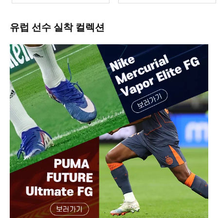
유럽 선수 실착 컬렉션