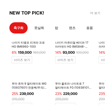
NEW TOP PICK!
더 보기
축구화
풋살화
탑
팬츠
용품
나이키 티엠포 리게라 프로
나이키 머큐리얼 베이퍼 17
나이
HG (IM6960-100)
아카데미 HG (IM5848-
아카데
600)
6%
159,000
169,000
14%
93,000
109,000
14%
사이즈 보기
사이즈 보기
사
푸마 퓨처 9 얼티메이트 MG
푸마 울트라 나이트로 7
푸마
(10937601) 전용쌕/주걱/
얼티메이트 FG (10938101)
얼티메
양말 #
전용쌕/주걱/양말 #
전용
25%
239,000
23%
229,000
23
319,000
299,000
299