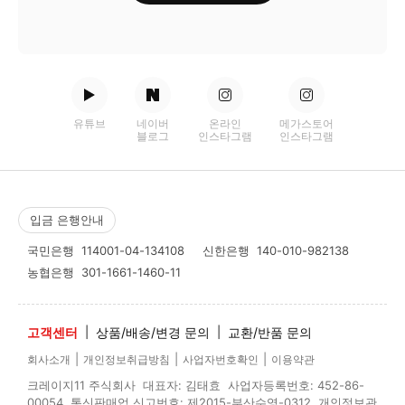
유튜브
네이버
온라인
메가스토어
블로그
인스타그램
인스타그램
입금 은행안내
국민은행
114001-04-134108
신한은행
140-010-982138
농협은행
301-1661-1460-11
고객센터
|
상품/배송/변경 문의
|
교환/반품 문의
|
|
|
회사소개
개인정보취급방침
사업자번호확인
이용약관
크레이지11 주식회사 대표자: 김태효 사업자등록번호: 452-86-
00054 통신판매업 신고번호: 제2015-부산수영-0312 개인정보관