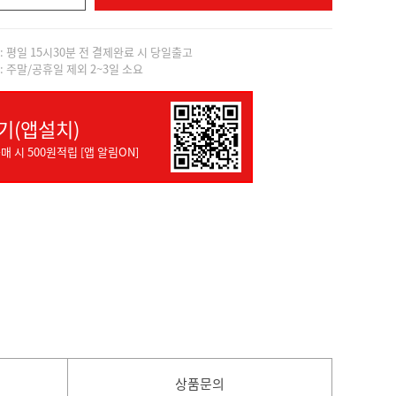
]: 평일 15시30분 전 결제완료 시 당일출고
]: 주말/공휴일 제외 2~3일 소요
기(앱설치)
매 시 500원적립 [앱 알림ON]
상품문의