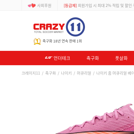
사회후원
[등급제]
회원가입 시 최대 2% 적립 및 할인
-->
축구화 18년 연속 판매 1위
언더테크
축구화
풋살화
크레이지11
/
축구화
/
나이키
/
머큐리얼
/ 나이키 줌 머큐리얼 베이퍼 