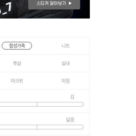
합성가죽
니트
풋살
실내
마크위
미정
김
넓음