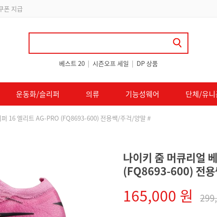
 쿠폰 지급
베스트 20
|
시즌오프 세일
|
DP 상품
운동화/슬리퍼
의류
기능성웨어
단체/유니
16 엘리트 AG-PRO (FQ8693-600) 전용쌕/주걱/양말 #
나이키 줌 머큐리얼 베
(FQ8693-600) 전
165,000 원
299