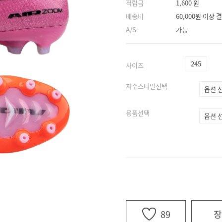
적립금
1,600 원
배송비
60,000원 이상
A/S
가능
245
사이즈
자수스타일선택
용품선택
89
장