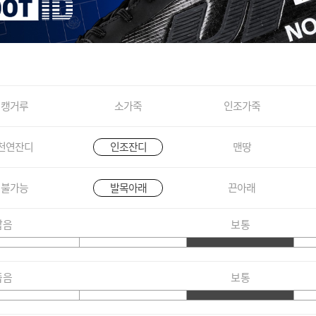
캥거루
소가죽
인조가죽
천연잔디
인조잔디
맨땅
불가능
발목아래
끈아래
짧음
보통
좁음
보통