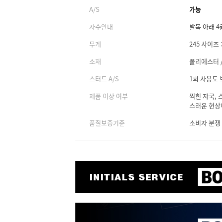
A/S
가능
자수안내
발목 아래 4
무게
245 사이즈 
소재
폴리에스터 
스터드 A/S
1회 사용도
제품 이상 여부
찍힌 자국, 
스러운 현상
품질보증기준
소비자 분쟁