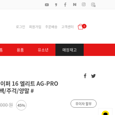
로그인
회원가입
주문배송
고객센터
0
폼
용품
유소년
매장재고
이퍼 16 엘리트 AG-PRO
용쌕/주걱/양말 #
무이자 할부
,000 원
45%