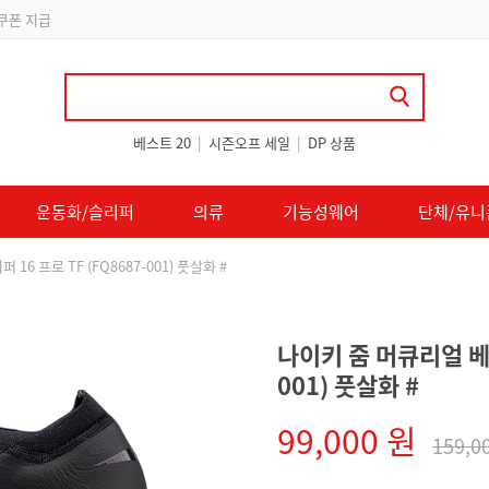
 쿠폰 지급
베스트 20
|
시즌오프 세일
|
DP 상품
운동화/슬리퍼
의류
기능성웨어
단체/유니
16 프로 TF (FQ8687-001) 풋살화 #
나이키 줌 머큐리얼 베이
001) 풋살화 #
99,000 원
159,0