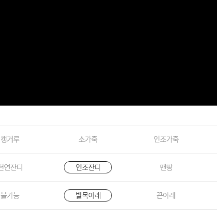
캥거루
소가죽
인조가죽
천연잔디
인조잔디
맨땅
불가능
발목아래
끈아래