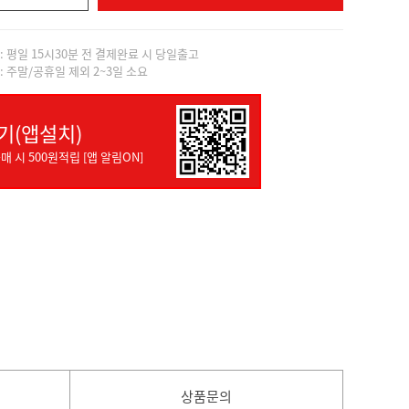
]: 평일 15시30분 전 결제완료 시 당일출고
]: 주말/공휴일 제외 2~3일 소요
기(앱설치)
매 시 500원적립 [앱 알림ON]
상품문의