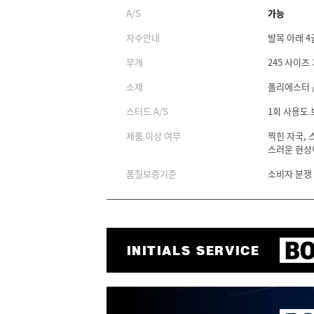
A/S
가능
자수안내
발목 아래 4
무게
245 사이즈 
소재
폴리에스터 /
스터드 A/S
1회 사용도
제품 이상 여부
찍힌 자국, 
스러운 현상
품질보증기준
소비자 분쟁