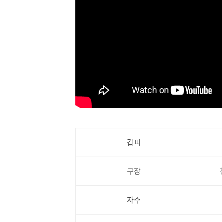
갑피
구장
자수