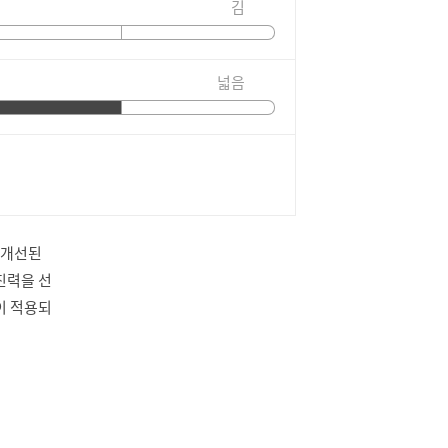
김
넓음
 개선된
진력을 선
이 적용되