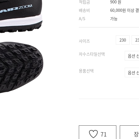
적립금
900 원
배송비
60,000원 이상
A/S
가능
230
2
사이즈
자수스타일선택
용품선택
71
장