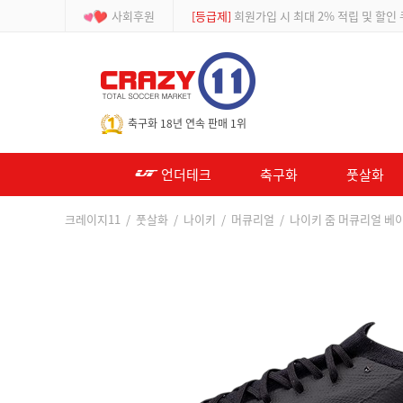
사회후원
[등급제]
회원가입 시 최대 2% 적립 및 할인
-->
축구화 18년 연속 판매 1위
언더테크
축구화
풋살화
크레이지11
/
풋살화
/
나이키
/
머큐리얼
/ 나이키 줌 머큐리얼 베이퍼 