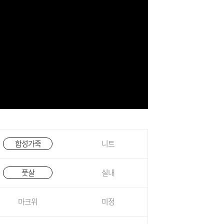
합성가죽
니트
풋살
실내
마크위
미정