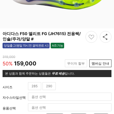
아디다스 F50 엘리트 FG (JH7615) 전용쌕/
인솔/주걱/양말 #
A/S 가능
당일출고(평일 15시전 결제완료 시)
가능
319,000
159,000
50%
무이자 할부
맴버십 안내
본 상품과 함께 주문하는 상품들은
무료 배송
입니다.
285
290
사이즈
자수스타일선택
용품선택