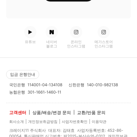
유튜브
네이버
온라인
메가스토어
블로그
인스타그램
인스타그램
입금 은행안내
국민은행
114001-04-134108
신한은행
140-010-982138
농협은행
301-1661-1460-11
고객센터
|
상품/배송/변경 문의
|
교환/반품 문의
|
|
|
회사소개
개인정보취급방침
사업자번호확인
이용약관
크레이지11 주식회사 대표자: 김태효 사업자등록번호: 452-86-
00054 통신판매업 신고번호: 제2015-부산수영-0312 개인정보관