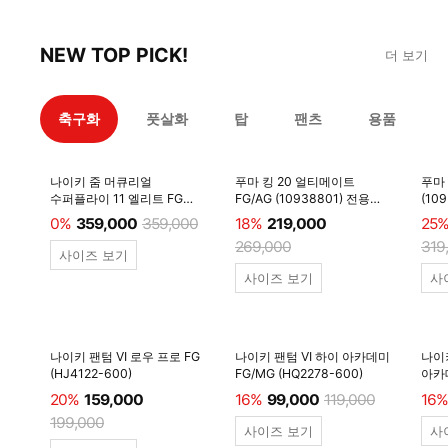
NEW TOP PICK!
더 보기
축구화
풋살화
탑
팬츠
용품
나이키 줌 머큐리얼
푸마 킹 20 얼티메이트
푸마 
수퍼플라이 11 엘리트 FG
FG/AG (10938801) 전용쌕/
(10
(IF8507-001) 전용쌕/인솔/
주걱/양말 #
양말 
0%
359,000
359,000
18%
219,000
25
주걱/양말 #
269,000
319
사이즈 보기
사이즈 보기
사
나이키 팬텀 VI 로우 프로 FG
나이키 팬텀 VI 하이 아카데미
나이
(HJ4122-600)
FG/MG (HQ2278-600)
아카데
20%
159,000
16%
99,000
119,000
16%
199,000
사이즈 보기
사