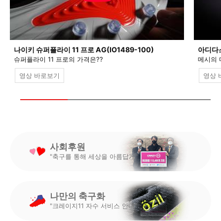
나이키 슈퍼플라이 11 프로 AG(IO1489-100)
아디다스 
슈퍼플라이 11 프로의 가격은??
메시의 
영상 바로보기
영상 
사회후원
"축구를 통해 세상을 아름답게"
나만의 축구화
"크레이지11 자수 서비스 안내"