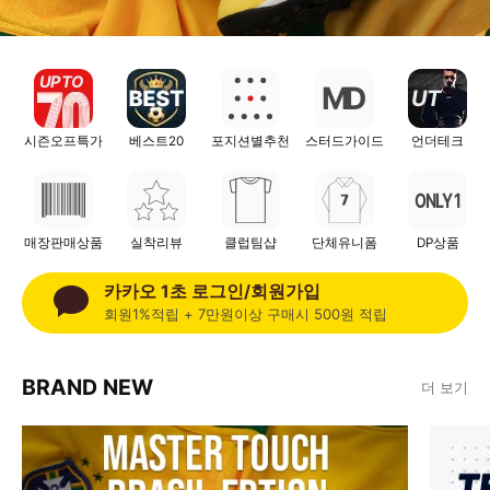
UP TO
UT
M
D
시즌오프특가
베스트20
포지션별추천
스터드가이드
언더테크
ONLY 1
매장판매상품
실착리뷰
클럽팀샵
단체유니폼
DP상품
카카오 1초 로그인/회원가입
회원1%적립 + 7만원이상 구매시 500원 적립
BRAND NEW
더 보기