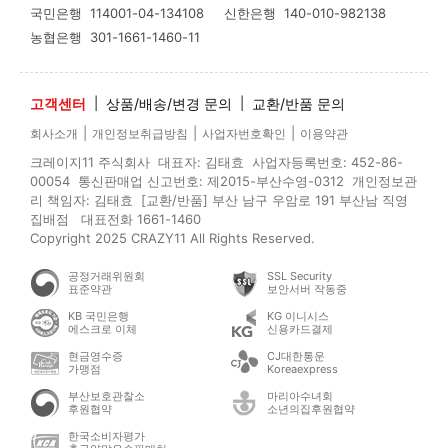
국민은행
114001-04-134108
신한은행
140-010-982138
농협은행
301-1661-1460-11
고객센터
|
상품/배송/변경 문의
|
교환/반품 문의
|
|
|
회사소개
개인정보취급방침
사업자번호확인
이용약관
크레이지11 주식회사 대표자: 김태효 사업자등록번호: 452-86-
00054 통신판매업 신고번호: 제2015-부산수영-0312 개인정보관
리 책임자: 김태효 [교환/반품] 부산 남구 우암로 191 부산남 직영
집배점 대표전화 1661-1460
Copyright 2025 CRAZY11 All Rights Reserved.
공정거래위원회
SSL Security
표준약관
보안서버 작동중
KB 국민은행
KG 이니시스
에스크로 이체
신용카드결제
현금영수증
CJ대한통운
가맹점
Koreaexpress
부산보호관찰소
마리아수녀회
후원협약
소년의집후원협약
한국소비자평가