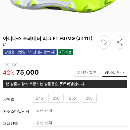
아디다스 프레데터 리그 FT FG/MG (JI1111)
#
A/S 가능
당일출고(평일 15시전 결제완료 시)
가능
129,000
75,000
42%
무이자 할부
맴버십 안내
본 상품과 함께 주문하는 상품들은
무료 배송
입니다.
245
250
265
290
사이즈
자수스타일선택
용품선택