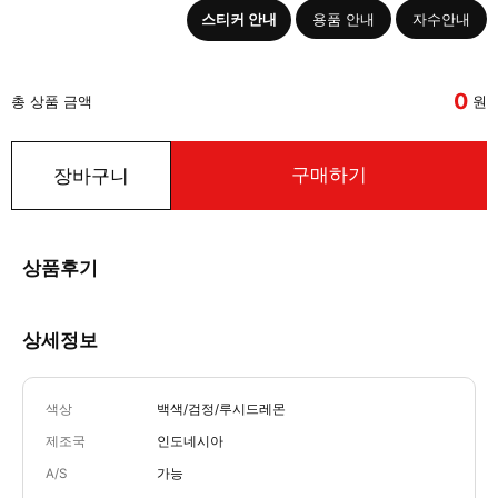
스티커 안내
용품 안내
자수안내
0
총 상품 금액
원
구매하기
장바구니
상품후기
상세정보
색상
백색/검정/루시드레몬
제조국
인도네시아
A/S
가능