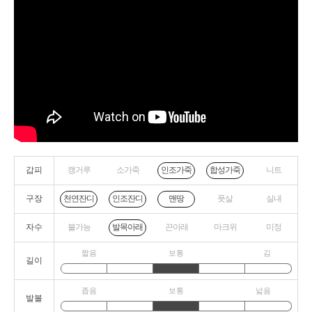
갑피
캥거루
소가죽
니트
인조가죽
합성가죽
구장
풋살
실내
천연잔디
인조잔디
맨땅
자수
불가능
끈아래
마크위
미정
발목아래
짧음
보통
김
길이
좁음
보통
넓음
발볼