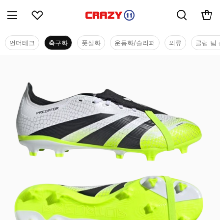
언더테크
축구화
풋살화
운동화/슬리퍼
의류
클럽 팀 
축구화