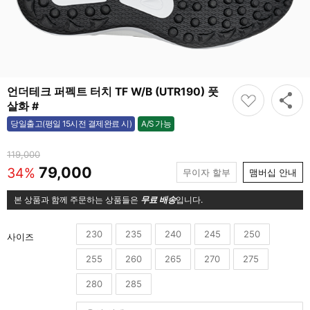
언더테크 퍼펙트 터치 TF W/B (UTR190) 풋
살화 #
A/S 가능
당일출고(평일 15시전 결제완료 시)
가능
119,000
79,000
34%
무이자 할부
맴버십 안내
본 상품과 함께 주문하는 상품들은
무료 배송
입니다.
230
235
240
245
250
사이즈
255
260
265
270
275
280
285