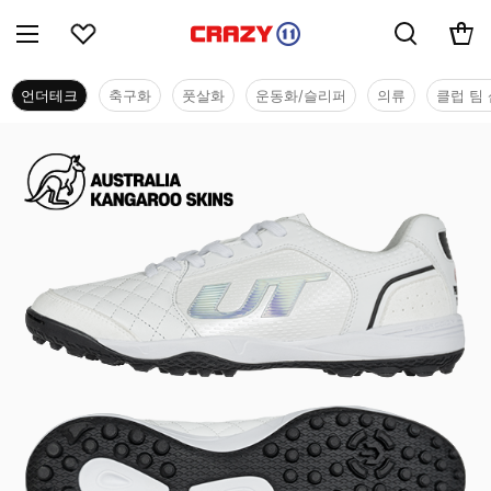
언더테크
축구화
풋살화
운동화/슬리퍼
의류
클럽 팀 
언더테크