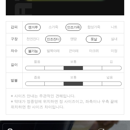
갑피
소가죽
합성가죽
니트
캥거루
인조가죽
구장
천연잔디
맨땅
실내
인조잔디
풋살
자수
발목아래
끈아래
마크위
미정
불가능
짧음
보통
김
길이
좁음
보통
넓음
발볼
※ 사이즈 안내는 주관적인 견해입니다.
※ 막대가 정중앙에 위치하면 정 사이즈이고, 좌측이나 우측 끝에
위치하면 한 사이즈 차이입니다.