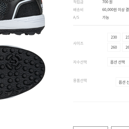
적립금
700 원
배송비
60,000원 이상
A/S
가능
230
2
사이즈
260
2
자수선택
용품선택