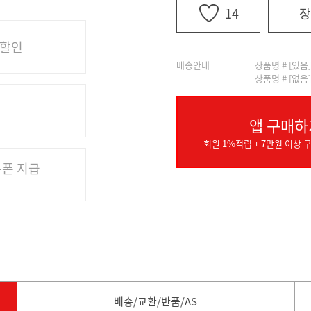
14
장
 할인
배송안내
상품명 # [있음
상품명 # [없음
앱 구매하
회원 1%적립 + 7만원 이상 구
쿠폰 지급
배송/교환/반품/AS