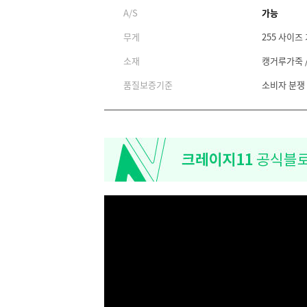
A/S
가능
무게
255 사이즈 
소재
캥거루가죽 /
품질보증기준
소비자 분쟁