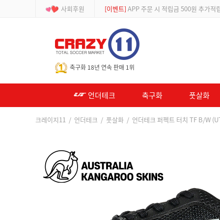
사회후원
[등급제]
회원가입 시 최대 2% 적립 및 할인
-->
축구화 18년 연속 판매 1위
언더테크
축구화
풋살화
크레이지11
/
언더테크
/
풋살화
/ 언더테크 퍼펙트 터치 TF B/W (UT