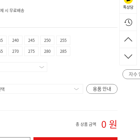
톡상담
 결제 시 무료배송
35
240
245
250
255
65
270
275
280
285
자수 
용품 안내
0
원
총 상품 금액