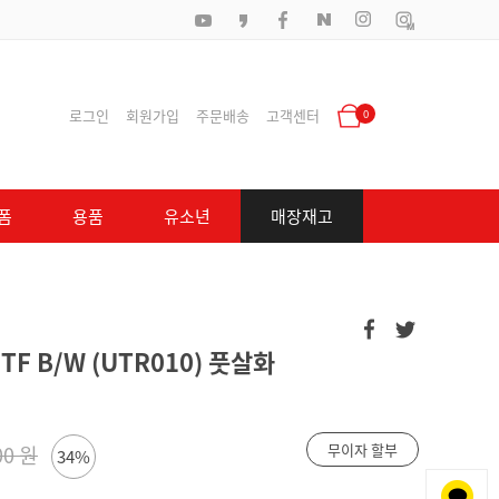
로그인
회원가입
주문배송
고객센터
0
폼
용품
유소년
매장재고
F B/W (UTR010) 풋살화
무이자 할부
00 원
34%