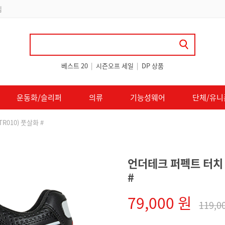
 쿠폰 지급
베스트 20
|
시즌오프 세일
|
DP 상품
운동화/슬리퍼
의류
기능성웨어
단체/유니
R010) 풋살화 #
언더테크 퍼펙트 터치 T
#
79,000 원
119,0